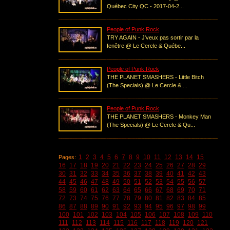
Québec City QC - 2017-04-2...
People of Punk Rock
TRY AGAIN - J'veux pas sortir par la
fenêtre @ Le Cercle & Québe...
People of Punk Rock
THE PLANET SMASHERS - Little Bitch
(The Specials) @ Le Cercle & ...
People of Punk Rock
THE PLANET SMASHERS - Monkey Man
(The Specials) @ Le Cercle & Qu...
1
2
3
4
5
6
7
8
9
10
11
12
13
14
15
Pages:
16
17
18
19
20
21
22
23
24
25
26
27
28
29
30
31
32
33
34
35
36
37
38
39
40
41
42
43
44
45
46
47
48
49
50
51
52
53
54
55
56
57
58
59
60
61
62
63
64
65
66
67
68
69
70
71
72
73
74
75
76
77
78
79
80
81
82
83
84
85
86
87
88
89
90
91
92
93
94
95
96
97
98
99
100
101
102
103
104
105
106
107
108
109
110
111
112
113
114
115
116
117
118
119
120
121