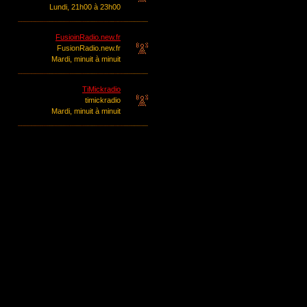
Lundi, 21h00 à 23h00
FusioinRadio.new.fr
FusionRadio.new.fr
Mardi, minuit à minuit
TiMickradio
timickradio
Mardi, minuit à minuit