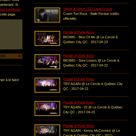
intenant. Si
Stomp & Union 2112 Label Group
ous connecter
Crash Ton Rock - Balle Perdue (vidéo
 cette page.
offiicielle)
People of Punk Rock
BIGWIG - Best Of Me @ Le Cercle &
Québec City QC - 2017-04-23
People of Punk Rock
BIGWIG - Sore Losers @ Le Cercle &
Québec City QC - 2017-04-22
People of Punk Rock
er à le faire!
TRY AGAIN @ Le Cercle & Québec City
QC - 2017-04-22
People of Punk Rock
TRY AGAIN - 02 @ Le Cercle & Québec
City QC - 2017-04-22
People of Punk Rock
TRY AGAIN - Kenny McCormick @ Le
Cercle & Québec City QC - 2017-...