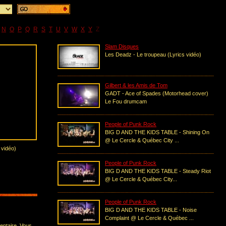
N
O
P
Q
R
S
T
U
V
W
X
Y
Z
Slam Disques
Les Deadz - Le troupeau (Lyrics vidéo)
Gilbert & les Amis de Tom
GADT - Ace of Spades (Motorhead cover)
Le Fou drumcam
People of Punk Rock
BIG D AND THE KIDS TABLE - Shining On
@ Le Cercle & Québec City ...
 vidéo)
People of Punk Rock
BIG D AND THE KIDS TABLE - Steady Riot
@ Le Cercle & Québec City...
People of Punk Rock
BIG D AND THE KIDS TABLE - Noise
Complaint @ Le Cercle & Québec ...
entaire. Vous