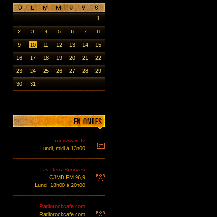
1
2
3
4
5
6
7
8
9
10
11
12
13
14
15
16
17
18
19
20
21
22
23
24
25
26
27
28
29
30
31
trurockstar tv
Lundi, midi à 13h00
Les Deux Snoozes
CJMD FM 96,9
Lundi, 18h00 à 20h00
Radiorockcafe.com
Radiorockcafe.com