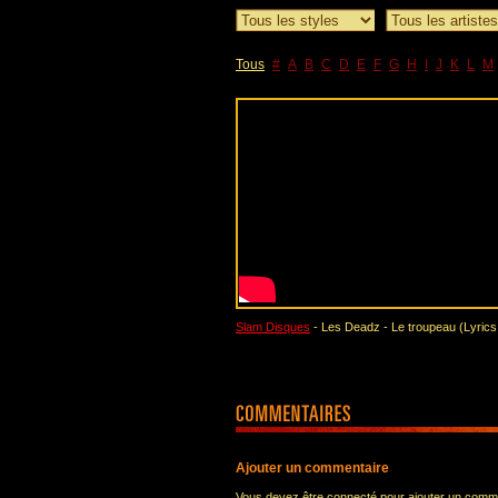
Tous
#
A
B
C
D
E
F
G
H
I
J
K
L
M
Slam Disques
- Les Deadz - Le troupeau (Lyrics
Ajouter un commentaire
Vous devez être connecté pour ajouter un comm