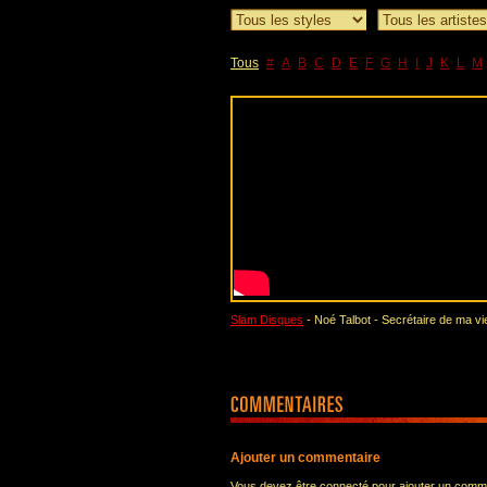
Tous
#
A
B
C
D
E
F
G
H
I
J
K
L
M
Slam Disques
- Noé Talbot - Secrétaire de ma vi
Ajouter un commentaire
Vous devez être connecté pour ajouter un comm