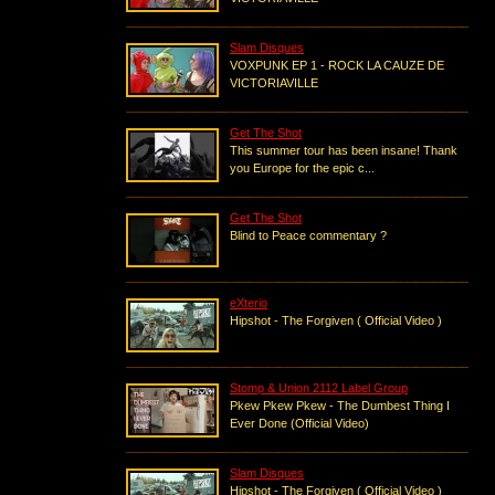
Slam Disques
VOXPUNK EP 1 - ROCK LA CAUZE DE
VICTORIAVILLE
Get The Shot
This summer tour has been insane! Thank
you Europe for the epic c...
Get The Shot
Blind to Peace commentary ?
eXterio
Hipshot - The Forgiven ( Official Video )
Stomp & Union 2112 Label Group
Pkew Pkew Pkew - The Dumbest Thing I
Ever Done (Official Video)
Slam Disques
Hipshot - The Forgiven ( Official Video )