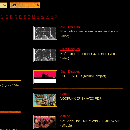
N
O
P
Q
R
S
T
U
V
W
X
Y
Z
Slam Disques
Noé Talbot - Secrétaire de ma vie (Lyrics
Video)
Slam Disques
Noé Talbot - Résonner avec moi (Lyrics
Video)
Slam Disques
SLOE - SIDE B (Album Complet)
e (Lyrics Video)
eXterio
VOXPUNK EP 2 - AVEC REJ
eXterio
CE LABEL EST UN ÉCHEC - RUNDOWN
(S4E15)
entaire. Vous