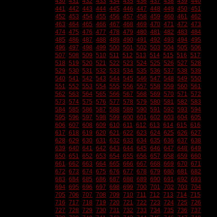
430
431
432
433
434
435
436
437
438
439
440
441
442
443
444
445
446
447
448
449
450
451
452
453
454
455
456
457
458
459
460
461
462
463
464
465
466
467
468
469
470
471
472
473
474
475
476
477
478
479
480
481
482
483
484
485
486
487
488
489
490
491
492
493
494
495
496
497
498
499
500
501
502
503
504
505
506
507
508
509
510
511
512
513
514
515
516
517
518
519
520
521
522
523
524
525
526
527
528
529
530
531
532
533
534
535
536
537
538
539
540
541
542
543
544
545
546
547
548
549
550
551
552
553
554
555
556
557
558
559
560
561
562
563
564
565
566
567
568
569
570
571
572
573
574
575
576
577
578
579
580
581
582
583
584
585
586
587
588
589
590
591
592
593
594
595
596
597
598
599
600
601
602
603
604
605
606
607
608
609
610
611
612
613
614
615
616
617
618
619
620
621
622
623
624
625
626
627
628
629
630
631
632
633
634
635
636
637
638
639
640
641
642
643
644
645
646
647
648
649
650
651
652
653
654
655
656
657
658
659
660
661
662
663
664
665
666
667
668
669
670
671
672
673
674
675
676
677
678
679
680
681
682
683
684
685
686
687
688
689
690
691
692
693
694
695
696
697
698
699
700
701
702
703
704
705
706
707
708
709
710
711
712
713
714
715
716
717
718
719
720
721
722
723
724
725
726
727
728
729
730
731
732
733
734
735
736
737