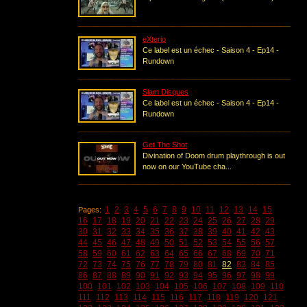
eXterio
Ce label est un échec - Saison 4 - Ep14 -
Rundown
Slam Disques
Ce label est un échec - Saison 4 - Ep14 -
Rundown
Get The Shot
Divination of Doom drum playthrough is out
now on our YouTube cha...
1
2
3
4
5
6
7
8
9
10
11
12
13
14
15
Pages:
16
17
18
19
20
21
22
23
24
25
26
27
28
29
30
31
32
33
34
35
36
37
38
39
40
41
42
43
44
45
46
47
48
49
50
51
52
53
54
55
56
57
58
59
60
61
62
63
64
65
66
67
68
69
70
71
72
73
74
75
76
77
78
79
80
81
82
83
84
85
86
87
88
89
90
91
92
93
94
95
96
97
98
99
100
101
102
103
104
105
106
107
108
109
110
111
112
113
114
115
116
117
118
119
120
121