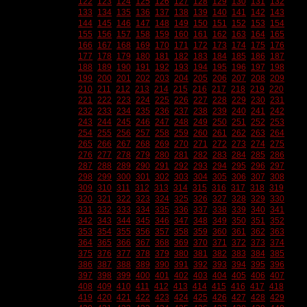
122
123
124
125
126
127
128
129
130
131
132
133
134
135
136
137
138
139
140
141
142
143
144
145
146
147
148
149
150
151
152
153
154
155
156
157
158
159
160
161
162
163
164
165
166
167
168
169
170
171
172
173
174
175
176
177
178
179
180
181
182
183
184
185
186
187
188
189
190
191
192
193
194
195
196
197
198
199
200
201
202
203
204
205
206
207
208
209
210
211
212
213
214
215
216
217
218
219
220
221
222
223
224
225
226
227
228
229
230
231
232
233
234
235
236
237
238
239
240
241
242
243
244
245
246
247
248
249
250
251
252
253
254
255
256
257
258
259
260
261
262
263
264
265
266
267
268
269
270
271
272
273
274
275
276
277
278
279
280
281
282
283
284
285
286
287
288
289
290
291
292
293
294
295
296
297
298
299
300
301
302
303
304
305
306
307
308
309
310
311
312
313
314
315
316
317
318
319
320
321
322
323
324
325
326
327
328
329
330
331
332
333
334
335
336
337
338
339
340
341
342
343
344
345
346
347
348
349
350
351
352
353
354
355
356
357
358
359
360
361
362
363
364
365
366
367
368
369
370
371
372
373
374
375
376
377
378
379
380
381
382
383
384
385
386
387
388
389
390
391
392
393
394
395
396
397
398
399
400
401
402
403
404
405
406
407
408
409
410
411
412
413
414
415
416
417
418
419
420
421
422
423
424
425
426
427
428
429