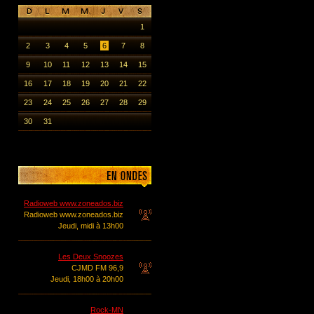
1
2
3
4
5
6
7
8
9
10
11
12
13
14
15
16
17
18
19
20
21
22
23
24
25
26
27
28
29
30
31
Radioweb www.zoneados.biz
Radioweb www.zoneados.biz
Jeudi, midi à 13h00
Les Deux Snoozes
CJMD FM 96,9
Jeudi, 18h00 à 20h00
Rock-MN