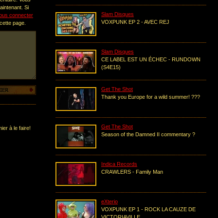
intenant. Si
Slam Disques
ous connecter
VOXPUNK EP 2 - AVEC REJ
 cette page.
Slam Disques
CE LABEL EST UN ÉCHEC - RUNDOWN
(S4E15)
Get The Shot
Thank you Europe for a wild summer! ???
Get The Shot
er à le faire!
Season of the Damned II commentary ?
Indica Records
CRAWLERS - Family Man
eXterio
VOXPUNK EP 1 - ROCK LA CAUZE DE
VICTORIAVILLE