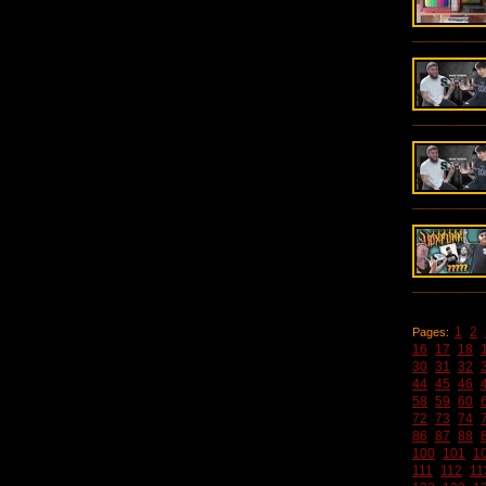
1
2
Pages:
16
17
18
30
31
32
44
45
46
58
59
60
72
73
74
86
87
88
100
101
1
111
112
11