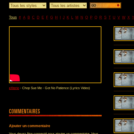
Tous
#
A
B
C
D
E
F
G
H
I
J
K
L
M
N
O
P
Q
R
S
T
U
V
W
X
eXterio
- Chop Sue Me - Got No Patience (Lyrics Video)
Ajouter un commentaire
Vous devez être connecté pour ajouter un commentaire. Vous