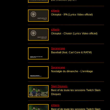
eXterio
Oktoplut - IPA (Lyrics Video officiel)
eXterio
Oktoplut - Choisir (Lyrics Video officiel)
Saranerape
Baseball (feat. Carl Core & RATM)
Saranerape
Nostalgie du dimanche - L'ermitage
Slam Disques
Best of de toute les sessions Twitch Slam
Disques
eXterio
Best of de toute les sessions Twitch Slam