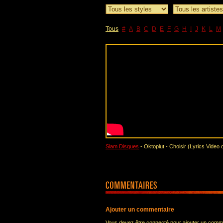
Tous
#
A
B
C
D
E
F
G
H
I
J
K
L
M
Slam Disques
- Oktoplut - Choisir (Lyrics Video of
Ajouter un commentaire
Vous devez être connecté pour ajouter un comm