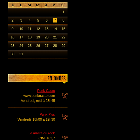
1
2
3
4
5
6
7
8
9
10
11
12
13
14
15
16
17
18
19
20
21
22
23
24
25
26
27
28
29
30
31
Punk Caste
www.punkcaste.com
Vendredi, midi à 23h45
Punk Plus
Vendredi, 18h00 à 19h30
Le maitre du rock
CIMI 103,7