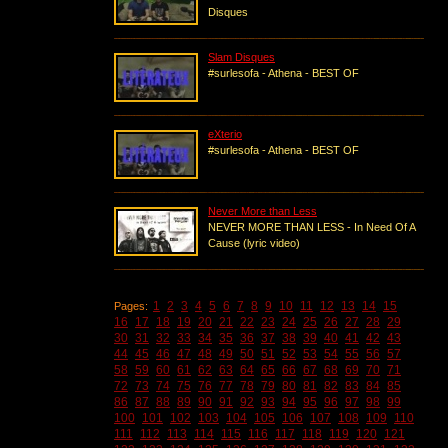
Disques
Slam Disques
#surlesofa - Athena - BEST OF
eXterio
#surlesofa - Athena - BEST OF
Never More than Less
NEVER MORE THAN LESS - In Need Of A
Cause (lyric video)
1
2
3
4
5
6
7
8
9
10
11
12
13
14
15
Pages:
16
17
18
19
20
21
22
23
24
25
26
27
28
29
30
31
32
33
34
35
36
37
38
39
40
41
42
43
44
45
46
47
48
49
50
51
52
53
54
55
56
57
58
59
60
61
62
63
64
65
66
67
68
69
70
71
72
73
74
75
76
77
78
79
80
81
82
83
84
85
86
87
88
89
90
91
92
93
94
95
96
97
98
99
100
101
102
103
104
105
106
107
108
109
110
111
112
113
114
115
116
117
118
119
120
121