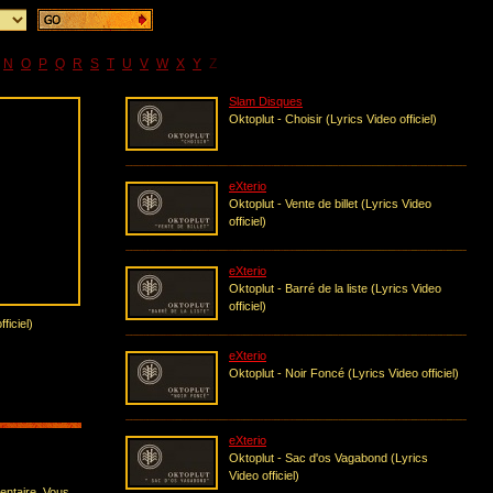
N
O
P
Q
R
S
T
U
V
W
X
Y
Z
Slam Disques
Oktoplut - Choisir (Lyrics Video officiel)
eXterio
Oktoplut - Vente de billet (Lyrics Video
officiel)
eXterio
Oktoplut - Barré de la liste (Lyrics Video
officiel)
ficiel)
eXterio
Oktoplut - Noir Foncé (Lyrics Video officiel)
eXterio
Oktoplut - Sac d'os Vagabond (Lyrics
Video officiel)
entaire. Vous