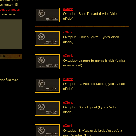
intenant. Si
eXterio
ous connecter
Oktoplut - Sans Regard (Lyrics Video
 cette page.
officiel)
eXterio
Oktoplut - Collé au givre (Lyrics Video
officiel)
eXterio
Oktoplut - La terre ferme vs le vide (Lyrics
video officiel)
eXterio
er à le faire!
Oktoplut - La veille de l'aube (Lyrics Video
officiel)
eXterio
Oktoplut - Sous le pont (Lyrics Video
officiel)
eXterio
Oktoplut - Si y'a pas de bruit c'est qu'y'a
pas d'abeilles (Lyric...