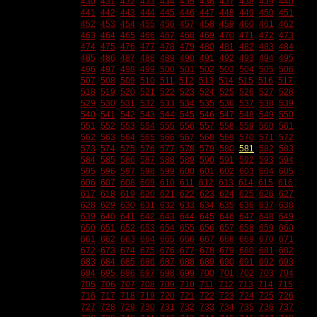
430
431
432
433
434
435
436
437
438
439
440
441
442
443
444
445
446
447
448
449
450
451
452
453
454
455
456
457
458
459
460
461
462
463
464
465
466
467
468
469
470
471
472
473
474
475
476
477
478
479
480
481
482
483
484
485
486
487
488
489
490
491
492
493
494
495
496
497
498
499
500
501
502
503
504
505
506
507
508
509
510
511
512
513
514
515
516
517
518
519
520
521
522
523
524
525
526
527
528
529
530
531
532
533
534
535
536
537
538
539
540
541
542
543
544
545
546
547
548
549
550
551
552
553
554
555
556
557
558
559
560
561
562
563
564
565
566
567
568
569
570
571
572
573
574
575
576
577
578
579
580
581
582
583
584
585
586
587
588
589
590
591
592
593
594
595
596
597
598
599
600
601
602
603
604
605
606
607
608
609
610
611
612
613
614
615
616
617
618
619
620
621
622
623
624
625
626
627
628
629
630
631
632
633
634
635
636
637
638
639
640
641
642
643
644
645
646
647
648
649
650
651
652
653
654
655
656
657
658
659
660
661
662
663
664
665
666
667
668
669
670
671
672
673
674
675
676
677
678
679
680
681
682
683
684
685
686
687
688
689
690
691
692
693
694
695
696
697
698
699
700
701
702
703
704
705
706
707
708
709
710
711
712
713
714
715
716
717
718
719
720
721
722
723
724
725
726
727
728
729
730
731
732
733
734
735
736
737