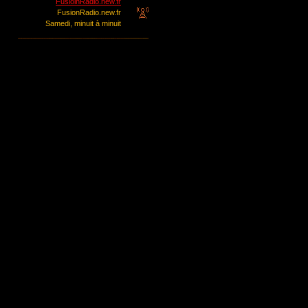
FusioinRadio.new.fr
FusionRadio.new.fr
Samedi, minuit à minuit