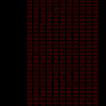
122
123
124
125
126
127
128
129
130
131
132
133
134
135
136
137
138
139
140
141
142
143
144
145
146
147
148
149
150
151
152
153
154
155
156
157
158
159
160
161
162
163
164
165
166
167
168
169
170
171
172
173
174
175
176
177
178
179
180
181
182
183
184
185
186
187
188
189
190
191
192
193
194
195
196
197
198
199
200
201
202
203
204
205
206
207
208
209
210
211
212
213
214
215
216
217
218
219
220
221
222
223
224
225
226
227
228
229
230
231
232
233
234
235
236
237
238
239
240
241
242
243
244
245
246
247
248
249
250
251
252
253
254
255
256
257
258
259
260
261
262
263
264
265
266
267
268
269
270
271
272
273
274
275
276
277
278
279
280
281
282
283
284
285
286
287
288
289
290
291
292
293
294
295
296
297
298
299
300
301
302
303
304
305
306
307
308
309
310
311
312
313
314
315
316
317
318
319
320
321
322
323
324
325
326
327
328
329
330
331
332
333
334
335
336
337
338
339
340
341
342
343
344
345
346
347
348
349
350
351
352
353
354
355
356
357
358
359
360
361
362
363
364
365
366
367
368
369
370
371
372
373
374
375
376
377
378
379
380
381
382
383
384
385
386
387
388
389
390
391
392
393
394
395
396
397
398
399
400
401
402
403
404
405
406
407
408
409
410
411
412
413
414
415
416
417
418
419
420
421
422
423
424
425
426
427
428
429