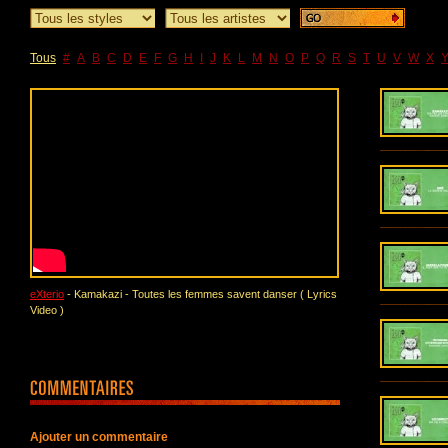
Tous
#
A
B
C
D
E
F
G
H
I
J
K
L
M
N
O
P
Q
R
S
T
U
V
W
X
eXterio
- Kamakazi - Toutes les femmes savent danser ( Lyrics
Video )
Ajouter un commentaire