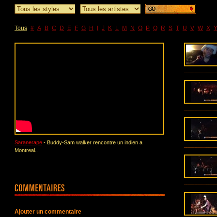
Tous
#
A
B
C
D
E
F
G
H
I
J
K
L
M
N
O
P
Q
R
S
T
U
V
W
X
Saranerape
- Buddy-Sam walker rencontre un indien a
Montreal..
Ajouter un commentaire