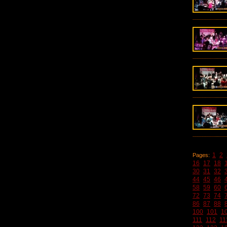
1
2
Pages:
16
17
18
30
31
32
44
45
46
58
59
60
72
73
74
86
87
88
100
101
1
111
112
11