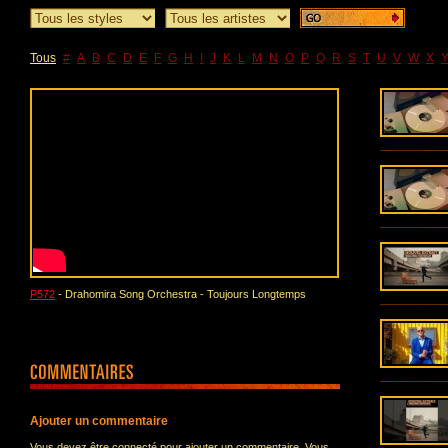
Tous
#
A
B
C
D
E
F
G
H
I
J
K
L
M
N
O
P
Q
R
S
T
U
V
W
X
P572
- Drahomira Song Orchestra - Toujours Longtemps
Ajouter un commentaire
Vous devez être connecté pour ajouter un commentaire. Vous