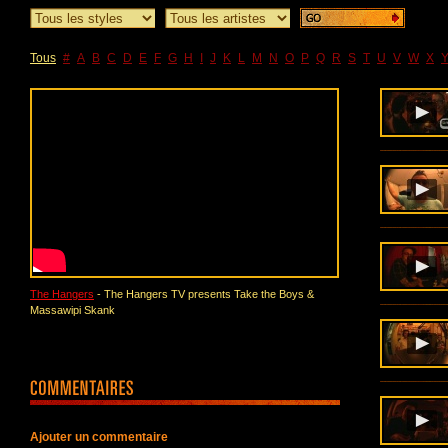
Tous
#
A
B
C
D
E
F
G
H
I
J
K
L
M
N
O
P
Q
R
S
T
U
V
W
X
The Hangers
- The Hangers TV presents Take the Boys &
Massawipi Skank
Ajouter un commentaire