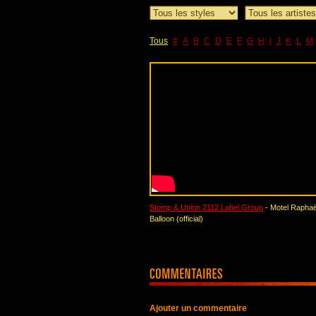
Tous
#
A
B
C
D
E
F
G
H
I
J
K
L
M
Stomp & Union 2112 Label Group
- Motel Raphaël
Balloon (official)
Ajouter un commentaire