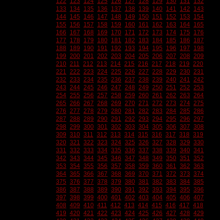
122
123
124
125
126
127
128
129
130
131
132
133
134
135
136
137
138
139
140
141
142
143
144
145
146
147
148
149
150
151
152
153
154
155
156
157
158
159
160
161
162
163
164
165
166
167
168
169
170
171
172
173
174
175
176
177
178
179
180
181
182
183
184
185
186
187
188
189
190
191
192
193
194
195
196
197
198
199
200
201
202
203
204
205
206
207
208
209
210
211
212
213
214
215
216
217
218
219
220
221
222
223
224
225
226
227
228
229
230
231
232
233
234
235
236
237
238
239
240
241
242
243
244
245
246
247
248
249
250
251
252
253
254
255
256
257
258
259
260
261
262
263
264
265
266
267
268
269
270
271
272
273
274
275
276
277
278
279
280
281
282
283
284
285
286
287
288
289
290
291
292
293
294
295
296
297
298
299
300
301
302
303
304
305
306
307
308
309
310
311
312
313
314
315
316
317
318
319
320
321
322
323
324
325
326
327
328
329
330
331
332
333
334
335
336
337
338
339
340
341
342
343
344
345
346
347
348
349
350
351
352
353
354
355
356
357
358
359
360
361
362
363
364
365
366
367
368
369
370
371
372
373
374
375
376
377
378
379
380
381
382
383
384
385
386
387
388
389
390
391
392
393
394
395
396
397
398
399
400
401
402
403
404
405
406
407
408
409
410
411
412
413
414
415
416
417
418
419
420
421
422
423
424
425
426
427
428
429