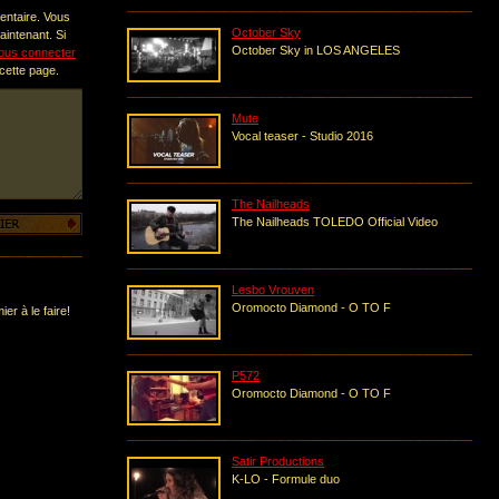
entaire. Vous
October Sky
intenant. Si
October Sky in LOS ANGELES
ous connecter
 cette page.
Mute
Vocal teaser - Studio 2016
The Nailheads
The Nailheads TOLEDO Official Video
Lesbo Vrouven
Oromocto Diamond - O TO F
er à le faire!
P572
Oromocto Diamond - O TO F
Satir Productions
K-LO - Formule duo