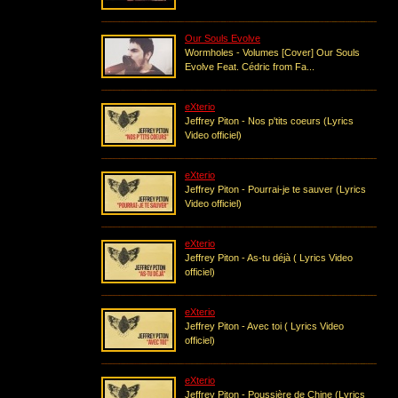
Our Souls Evolve
Wormholes - Volumes [Cover] Our Souls
Evolve Feat. Cédric from Fa...
eXterio
Jeffrey Piton - Nos p'tits coeurs (Lyrics
Video officiel)
eXterio
Jeffrey Piton - Pourrai-je te sauver (Lyrics
Video officiel)
eXterio
Jeffrey Piton - As-tu déjà ( Lyrics Video
officiel)
eXterio
Jeffrey Piton - Avec toi ( Lyrics Video
officiel)
eXterio
Jeffrey Piton - Poussière de Chine (Lyrics