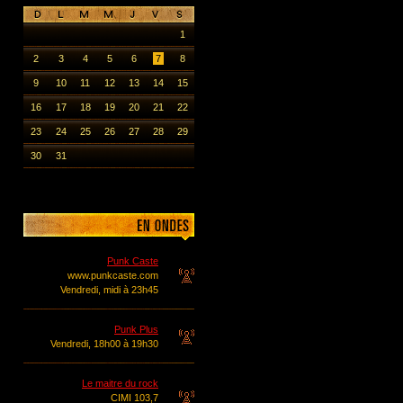
1
2
3
4
5
6
7
8
9
10
11
12
13
14
15
16
17
18
19
20
21
22
23
24
25
26
27
28
29
30
31
Punk Caste
www.punkcaste.com
Vendredi, midi à 23h45
Punk Plus
Vendredi, 18h00 à 19h30
Le maitre du rock
CIMI 103,7