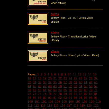
Video officiel)
eXterio
Jeffrey Piton - Le Feu ( Lyrics Video
officiel)
eXterio
Jeffrey Piton - Transition (Lyrics Video
officiel)
eXterio
Jeffrey Piton - Libre (Lyrics Video officiel)
1
2
3
4
5
6
7
8
9
10
11
12
13
14
15
Pages:
16
17
18
19
20
21
22
23
24
25
26
27
28
29
30
31
32
33
34
35
36
37
38
39
40
41
42
43
44
45
46
47
48
49
50
51
52
53
54
55
56
57
58
59
60
61
62
63
64
65
66
67
68
69
70
71
72
73
74
75
76
77
78
79
80
81
82
83
84
85
86
87
88
89
90
91
92
93
94
95
96
97
98
99
100
101
102
103
104
105
106
107
108
109
110
111
112
113
114
115
116
117
118
119
120
121