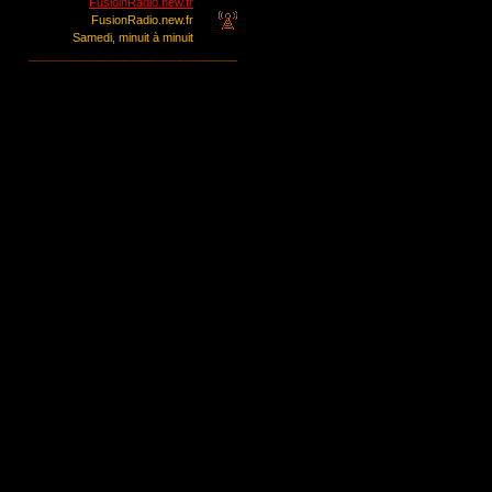
FusioinRadio.new.fr
FusionRadio.new.fr
Samedi, minuit à minuit