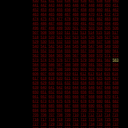
430
431
432
433
434
435
436
437
438
439
440
441
442
443
444
445
446
447
448
449
450
451
452
453
454
455
456
457
458
459
460
461
462
463
464
465
466
467
468
469
470
471
472
473
474
475
476
477
478
479
480
481
482
483
484
485
486
487
488
489
490
491
492
493
494
495
496
497
498
499
500
501
502
503
504
505
506
507
508
509
510
511
512
513
514
515
516
517
518
519
520
521
522
523
524
525
526
527
528
529
530
531
532
533
534
535
536
537
538
539
540
541
542
543
544
545
546
547
548
549
550
551
552
553
554
555
556
557
558
559
560
561
562
563
564
565
566
567
568
569
570
571
572
573
574
575
576
577
578
579
580
581
582
583
584
585
586
587
588
589
590
591
592
593
594
595
596
597
598
599
600
601
602
603
604
605
606
607
608
609
610
611
612
613
614
615
616
617
618
619
620
621
622
623
624
625
626
627
628
629
630
631
632
633
634
635
636
637
638
639
640
641
642
643
644
645
646
647
648
649
650
651
652
653
654
655
656
657
658
659
660
661
662
663
664
665
666
667
668
669
670
671
672
673
674
675
676
677
678
679
680
681
682
683
684
685
686
687
688
689
690
691
692
693
694
695
696
697
698
699
700
701
702
703
704
705
706
707
708
709
710
711
712
713
714
715
716
717
718
719
720
721
722
723
724
725
726
727
728
729
730
731
732
733
734
735
736
737