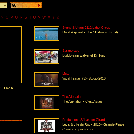
N
O
P
Q
R
S
T
U
V
W
X
Y
Z
Stomp & Union 2112 Label Group
Motel Raphaël - Like A Balloon (official)
Saranerape
Buddy-sam walker et Dr Tony
Mute
Vocal Teaser #2 - Studio 2016
 - Like A
The Alienation
The Alienation - C'est Assez
Productions Sébastien Girard
Lévis & ville du Rock 2016 - Grande Finale
- Volet composition m...