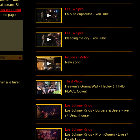
intenant. Si
Les Skalpés
ous connecter
La puta capitalista - YouTube
 cette page.
Les Skalpés
Bleeding me dry - YouTube
Fiction in Motion
New song!
Third Place
er à le faire!
Heaven's Gonna Wait - Hedley (THIRD
PLACE Cover)
Los Johnny Kings
Los Johnny Kings - Burgers & Beers - live
@ Death house
Los Johnny Kings
Los Johnny Kings - Prom Queen - Live @
Death House