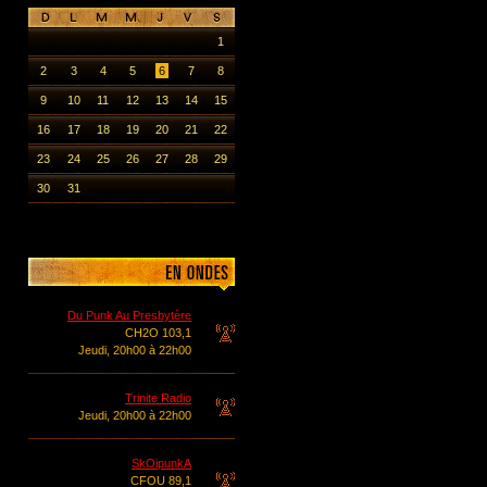
1
2
3
4
5
6
7
8
9
10
11
12
13
14
15
16
17
18
19
20
21
22
23
24
25
26
27
28
29
30
31
Du Punk Au Presbytère
CH2O 103,1
Jeudi, 20h00 à 22h00
Trinite Radio
Jeudi, 20h00 à 22h00
SkOipunkA
CFOU 89,1