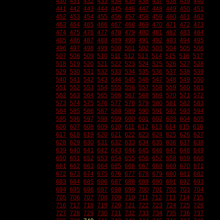
430
431
432
433
434
435
436
437
438
439
440
441
442
443
444
445
446
447
448
449
450
451
452
453
454
455
456
457
458
459
460
461
462
463
464
465
466
467
468
469
470
471
472
473
474
475
476
477
478
479
480
481
482
483
484
485
486
487
488
489
490
491
492
493
494
495
496
497
498
499
500
501
502
503
504
505
506
507
508
509
510
511
512
513
514
515
516
517
518
519
520
521
522
523
524
525
526
527
528
529
530
531
532
533
534
535
536
537
538
539
540
541
542
543
544
545
546
547
548
549
550
551
552
553
554
555
556
557
558
559
560
561
562
563
564
565
566
567
568
569
570
571
572
573
574
575
576
577
578
579
580
581
582
583
584
585
586
587
588
589
590
591
592
593
594
595
596
597
598
599
600
601
602
603
604
605
606
607
608
609
610
611
612
613
614
615
616
617
618
619
620
621
622
623
624
625
626
627
628
629
630
631
632
633
634
635
636
637
638
639
640
641
642
643
644
645
646
647
648
649
650
651
652
653
654
655
656
657
658
659
660
661
662
663
664
665
666
667
668
669
670
671
672
673
674
675
676
677
678
679
680
681
682
683
684
685
686
687
688
689
690
691
692
693
694
695
696
697
698
699
700
701
702
703
704
705
706
707
708
709
710
711
712
713
714
715
716
717
718
719
720
721
722
723
724
725
726
727
728
729
730
731
732
733
734
735
736
737