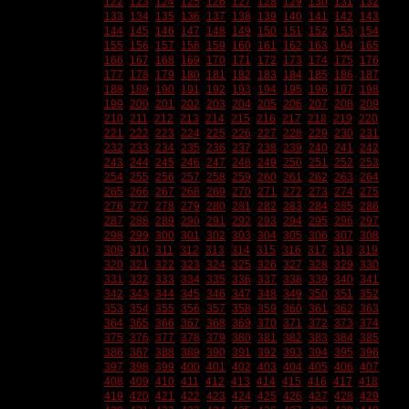
122
123
124
125
126
127
128
129
130
131
132
133
134
135
136
137
138
139
140
141
142
143
144
145
146
147
148
149
150
151
152
153
154
155
156
157
158
159
160
161
162
163
164
165
166
167
168
169
170
171
172
173
174
175
176
177
178
179
180
181
182
183
184
185
186
187
188
189
190
191
192
193
194
195
196
197
198
199
200
201
202
203
204
205
206
207
208
209
210
211
212
213
214
215
216
217
218
219
220
221
222
223
224
225
226
227
228
229
230
231
232
233
234
235
236
237
238
239
240
241
242
243
244
245
246
247
248
249
250
251
252
253
254
255
256
257
258
259
260
261
262
263
264
265
266
267
268
269
270
271
272
273
274
275
276
277
278
279
280
281
282
283
284
285
286
287
288
289
290
291
292
293
294
295
296
297
298
299
300
301
302
303
304
305
306
307
308
309
310
311
312
313
314
315
316
317
318
319
320
321
322
323
324
325
326
327
328
329
330
331
332
333
334
335
336
337
338
339
340
341
342
343
344
345
346
347
348
349
350
351
352
353
354
355
356
357
358
359
360
361
362
363
364
365
366
367
368
369
370
371
372
373
374
375
376
377
378
379
380
381
382
383
384
385
386
387
388
389
390
391
392
393
394
395
396
397
398
399
400
401
402
403
404
405
406
407
408
409
410
411
412
413
414
415
416
417
418
419
420
421
422
423
424
425
426
427
428
429