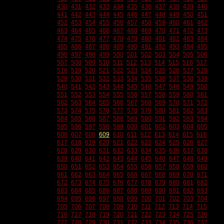
430
431
432
433
434
435
436
437
438
439
440
441
442
443
444
445
446
447
448
449
450
451
452
453
454
455
456
457
458
459
460
461
462
463
464
465
466
467
468
469
470
471
472
473
474
475
476
477
478
479
480
481
482
483
484
485
486
487
488
489
490
491
492
493
494
495
496
497
498
499
500
501
502
503
504
505
506
507
508
509
510
511
512
513
514
515
516
517
518
519
520
521
522
523
524
525
526
527
528
529
530
531
532
533
534
535
536
537
538
539
540
541
542
543
544
545
546
547
548
549
550
551
552
553
554
555
556
557
558
559
560
561
562
563
564
565
566
567
568
569
570
571
572
573
574
575
576
577
578
579
580
581
582
583
584
585
586
587
588
589
590
591
592
593
594
595
596
597
598
599
600
601
602
603
604
605
606
607
608
609
610
611
612
613
614
615
616
617
618
619
620
621
622
623
624
625
626
627
628
629
630
631
632
633
634
635
636
637
638
639
640
641
642
643
644
645
646
647
648
649
650
651
652
653
654
655
656
657
658
659
660
661
662
663
664
665
666
667
668
669
670
671
672
673
674
675
676
677
678
679
680
681
682
683
684
685
686
687
688
689
690
691
692
693
694
695
696
697
698
699
700
701
702
703
704
705
706
707
708
709
710
711
712
713
714
715
716
717
718
719
720
721
722
723
724
725
726
727
728
729
730
731
732
733
734
735
736
737