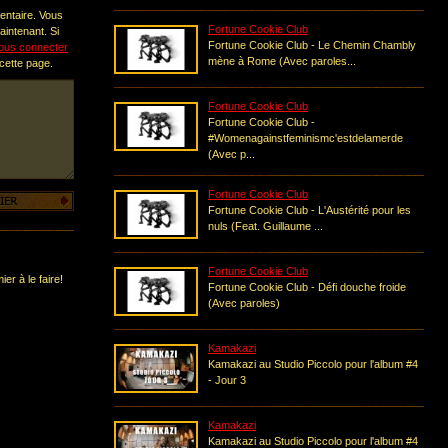
entaire. Vous
Fortune Cookie Club
intenant. Si
Fortune Cookie Club - Le Chemin Chambly
ous connecter
mène à Rome (Avec paroles...
 cette page.
Fortune Cookie Club
Fortune Cookie Club -
#Womenagainstfeminismc'estdelamerde
(Avec p...
Fortune Cookie Club
Fortune Cookie Club - L'Austérité pour les
nuls (Feat. Guillaume ...
Fortune Cookie Club
er à le faire!
Fortune Cookie Club - Défi douche froide
(Avec paroles)
Kamakazi
Kamakazi au Studio Piccolo pour l'album #4
- Jour 3
Kamakazi
Kamakazi au Studio Piccolo pour l'album #4