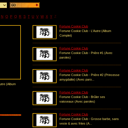
N
O
P
Q
R
S
T
U
V
W
X
Y
Z
Fortune Cookie Club
Fortune Cookie Club - L'Autre (Album
Complet)
Fortune Cookie Club
Fortune Cookie Club - Prière #1 (Avec
paroles)
Fortune Cookie Club
Fortune Cookie Club - Prière #2 (Princesse
amygdalite) (Avec paro...
utre (Album
Fortune Cookie Club
Fortune Cookie Club - Brûler ses
vaisseaux (Avec paroles)
Fortune Cookie Club
Fortune Cookie Club - Grosse barbe, sans
veste & avec frites (A...