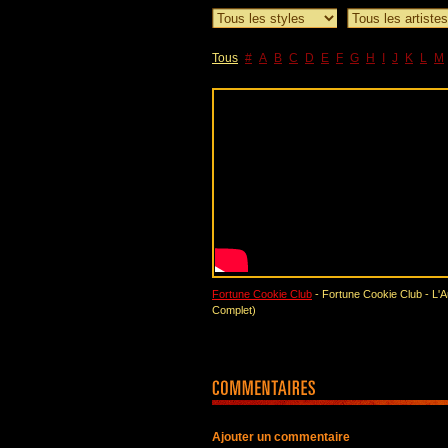
Tous
#
A
B
C
D
E
F
G
H
I
J
K
L
M
Fortune Cookie Club
- Fortune Cookie Club - L'A
Complet)
Ajouter un commentaire