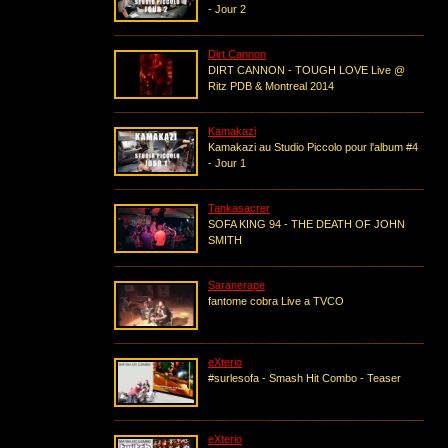
- Jour 2
Dirt Cannon
DIRT CANNON - TOUGH LOVE Live @
Ritz PDB & Montreal 2014
Kamakazi
Kamakazi au Studio Piccolo pour l'album #4
- Jour 1
Tankasacrer
SOFA KING 94 - THE DEATH OF JOHN
SMITH
Saranerape
fantome cobra Live a TVCO
eXterio
#surlesofa - Smash Hit Combo - Teaser
eXterio