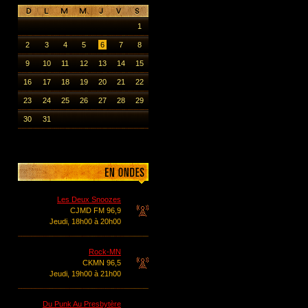
1
2
3
4
5
6
7
8
9
10
11
12
13
14
15
16
17
18
19
20
21
22
23
24
25
26
27
28
29
30
31
Les Deux Snoozes
CJMD FM 96,9
Jeudi, 18h00 à 20h00
Rock-MN
CKMN 96,5
Jeudi, 19h00 à 21h00
Du Punk Au Presbytère