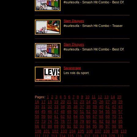
#surlesofa - Smash Hit Combo - Best Of
Slam Disques
#surlesofa - Smash Hit Combo - Teaser
Slam Disques
#surlesofa - Smash Hit Combo - Best Of
Saranerape
Les rois du sport
1
2
3
4
5
6
7
8
9
10
11
12
13
14
15
Pages:
16
17
18
19
20
21
22
23
24
25
26
27
28
29
30
31
32
33
34
35
36
37
38
39
40
41
42
43
44
45
46
47
48
49
50
51
52
53
54
55
56
57
58
59
60
61
62
63
64
65
66
67
68
69
70
71
72
73
74
75
76
77
78
79
80
81
82
83
84
85
86
87
88
89
90
91
92
93
94
95
96
97
98
99
100
101
102
103
104
105
106
107
108
109
110
111
112
113
114
115
116
117
118
119
120
121