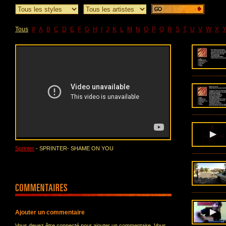
Tous
#
A
B
C
D
E
F
G
H
I
J
K
L
M
N
O
P
Q
R
S
T
U
V
W
X
Sprinter
- SPRINTER- SHAME ON YOU
Ajouter un commentaire
Vous devez être connecté pour ajouter un commentaire. Vous