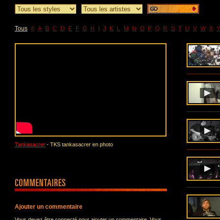
Tous
#
A
B
C
D
E
F
G
H
I
J
K
L
M
N
O
P
Q
R
S
T
U
V
W
X
Tankasacrer
- TKS tankasacrer en photo
Ajouter un commentaire
Vous devez être connecté pour ajouter un commentaire. Vous