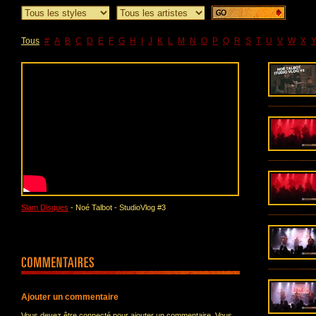
Tous
#
A
B
C
D
E
F
G
H
I
J
K
L
M
N
O
P
Q
R
S
T
U
V
W
X
Slam Disques
- Noé Talbot - StudioVlog #3
Ajouter un commentaire
Vous devez être connecté pour ajouter un commentaire. Vous