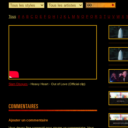
Tous
#
A
B
C
D
E
F
G
H
I
J
K
L
M
N
O
P
Q
R
S
T
U
V
W
X
Slam Disques
- Heavy Heart - Out of Love (Official clip)
Ajouter un commentaire
Vous devez être connecté pour ajouter un commentaire. Vous