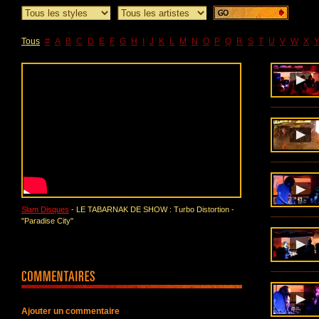
Tous
#
A
B
C
D
E
F
G
H
I
J
K
L
M
N
O
P
Q
R
S
T
U
V
W
X
Slam Disques
- LE TABARNAK DE SHOW : Turbo Distortion -
"Paradise City"
Ajouter un commentaire