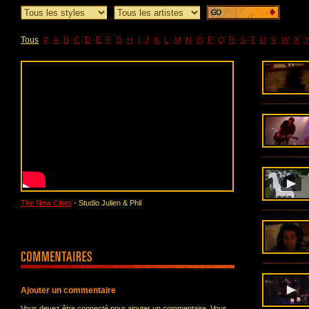
Tous
#
A
B
C
D
E
F
G
H
I
J
K
L
M
N
O
P
Q
R
S
T
U
V
W
X
The New Cities
- Studio Julien & Phil
Ajouter un commentaire
Vous devez être connecté pour ajouter un commentaire. Vous