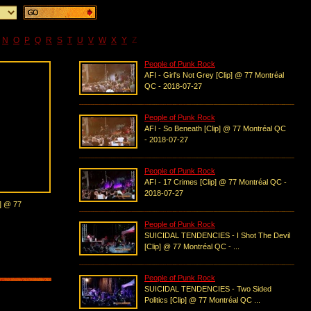
N
O
P
Q
R
S
T
U
V
W
X
Y
Z
People of Punk Rock
AFI - Girl's Not Grey [Clip] @ 77 Montréal
QC - 2018-07-27
People of Punk Rock
AFI - So Beneath [Clip] @ 77 Montréal QC
- 2018-07-27
People of Punk Rock
AFI - 17 Crimes [Clip] @ 77 Montréal QC -
2018-07-27
p] @ 77
People of Punk Rock
SUICIDAL TENDENCIES - I Shot The Devil
[Clip] @ 77 Montréal QC - ...
People of Punk Rock
SUICIDAL TENDENCIES - Two Sided
Politics [Clip] @ 77 Montréal QC ...