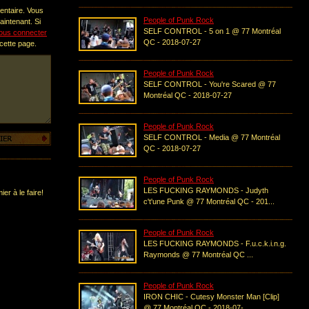
entaire. Vous
People of Punk Rock
intenant. Si
SELF CONTROL - 5 on 1 @ 77 Montréal
ous connecter
QC - 2018-07-27
 cette page.
People of Punk Rock
SELF CONTROL - You're Scared @ 77
Montréal QC - 2018-07-27
People of Punk Rock
SELF CONTROL - Media @ 77 Montréal
QC - 2018-07-27
People of Punk Rock
LES FUCKING RAYMONDS - Judyth
er à le faire!
c't'une Punk @ 77 Montréal QC - 201...
People of Punk Rock
LES FUCKING RAYMONDS - F.u.c.k.i.n.g.
Raymonds @ 77 Montréal QC ...
People of Punk Rock
IRON CHIC - Cutesy Monster Man [Clip]
@ 77 Montréal QC - 2018-07-...