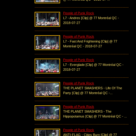
People of Punk Rock
L7 - Andres [Clip] @ 77 Montréal QC -
2018-07-27
People of Punk Rock
L7 - Fast And Frightening [Clip] @ 77
Montréal QC - 2018-07-27
People of Punk Rock
L7 - Everglade [Clip] @ 77 Montréal QC -
2018-07-27
People of Punk Rock
THE PLANET SMASHERS - Life Of The
Party [Clip] @ 77 Montréal QC -...
People of Punk Rock
THE PLANET SMASHERS - The
Hippopotamus [Clip] @ 77 Montréal QC - ...
People of Punk Rock
ANTI-FLAG - Cities Burn [Clip] @ 77