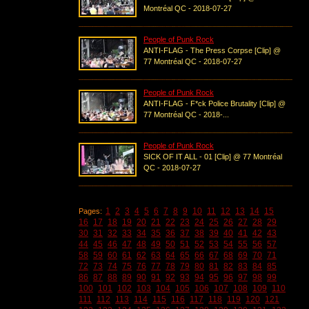
Montréal QC - 2018-07-27
People of Punk Rock
ANTI-FLAG - The Press Corpse [Clip] @
77 Montréal QC - 2018-07-27
People of Punk Rock
ANTI-FLAG - F*ck Police Brutality [Clip] @
77 Montréal QC - 2018-...
People of Punk Rock
SICK OF IT ALL - 01 [Clip] @ 77 Montréal
QC - 2018-07-27
1
2
3
4
5
6
7
8
9
10
11
12
13
14
15
Pages:
16
17
18
19
20
21
22
23
24
25
26
27
28
29
30
31
32
33
34
35
36
37
38
39
40
41
42
43
44
45
46
47
48
49
50
51
52
53
54
55
56
57
58
59
60
61
62
63
64
65
66
67
68
69
70
71
72
73
74
75
76
77
78
79
80
81
82
83
84
85
86
87
88
89
90
91
92
93
94
95
96
97
98
99
100
101
102
103
104
105
106
107
108
109
110
111
112
113
114
115
116
117
118
119
120
121