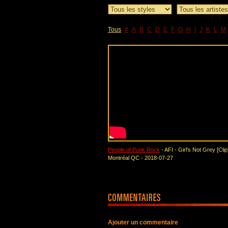
Tous
#
A
B
C
D
E
F
G
H
I
J
K
L
M
People of Punk Rock
- AFI - Girl's Not Grey [Cli
Montréal QC - 2018-07-27
Ajouter un commentaire