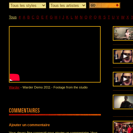
Tous
#
A
B
C
D
E
F
G
H
I
J
K
L
M
N
O
P
Q
R
S
T
U
V
W
X
Warder
- Warder Demo 2011 - Footage from the studio
Ajouter un commentaire
Vous devez être connecté pour ajouter un commentaire. Vous