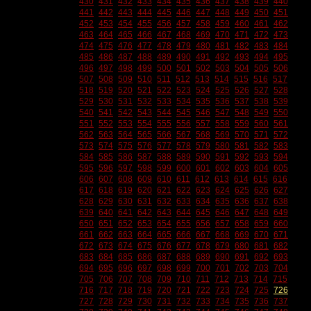
430
431
432
433
434
435
436
437
438
439
440
441
442
443
444
445
446
447
448
449
450
451
452
453
454
455
456
457
458
459
460
461
462
463
464
465
466
467
468
469
470
471
472
473
474
475
476
477
478
479
480
481
482
483
484
485
486
487
488
489
490
491
492
493
494
495
496
497
498
499
500
501
502
503
504
505
506
507
508
509
510
511
512
513
514
515
516
517
518
519
520
521
522
523
524
525
526
527
528
529
530
531
532
533
534
535
536
537
538
539
540
541
542
543
544
545
546
547
548
549
550
551
552
553
554
555
556
557
558
559
560
561
562
563
564
565
566
567
568
569
570
571
572
573
574
575
576
577
578
579
580
581
582
583
584
585
586
587
588
589
590
591
592
593
594
595
596
597
598
599
600
601
602
603
604
605
606
607
608
609
610
611
612
613
614
615
616
617
618
619
620
621
622
623
624
625
626
627
628
629
630
631
632
633
634
635
636
637
638
639
640
641
642
643
644
645
646
647
648
649
650
651
652
653
654
655
656
657
658
659
660
661
662
663
664
665
666
667
668
669
670
671
672
673
674
675
676
677
678
679
680
681
682
683
684
685
686
687
688
689
690
691
692
693
694
695
696
697
698
699
700
701
702
703
704
705
706
707
708
709
710
711
712
713
714
715
716
717
718
719
720
721
722
723
724
725
726
727
728
729
730
731
732
733
734
735
736
737