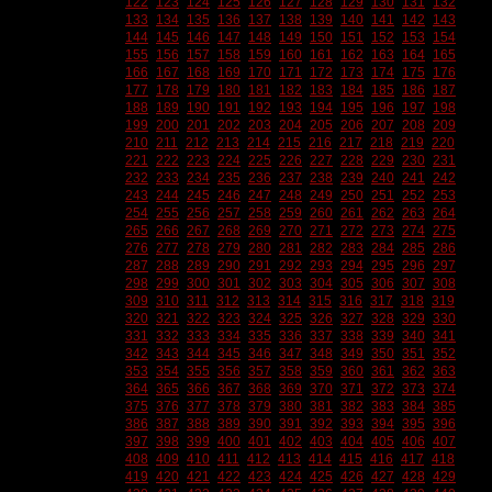
122
123
124
125
126
127
128
129
130
131
132
133
134
135
136
137
138
139
140
141
142
143
144
145
146
147
148
149
150
151
152
153
154
155
156
157
158
159
160
161
162
163
164
165
166
167
168
169
170
171
172
173
174
175
176
177
178
179
180
181
182
183
184
185
186
187
188
189
190
191
192
193
194
195
196
197
198
199
200
201
202
203
204
205
206
207
208
209
210
211
212
213
214
215
216
217
218
219
220
221
222
223
224
225
226
227
228
229
230
231
232
233
234
235
236
237
238
239
240
241
242
243
244
245
246
247
248
249
250
251
252
253
254
255
256
257
258
259
260
261
262
263
264
265
266
267
268
269
270
271
272
273
274
275
276
277
278
279
280
281
282
283
284
285
286
287
288
289
290
291
292
293
294
295
296
297
298
299
300
301
302
303
304
305
306
307
308
309
310
311
312
313
314
315
316
317
318
319
320
321
322
323
324
325
326
327
328
329
330
331
332
333
334
335
336
337
338
339
340
341
342
343
344
345
346
347
348
349
350
351
352
353
354
355
356
357
358
359
360
361
362
363
364
365
366
367
368
369
370
371
372
373
374
375
376
377
378
379
380
381
382
383
384
385
386
387
388
389
390
391
392
393
394
395
396
397
398
399
400
401
402
403
404
405
406
407
408
409
410
411
412
413
414
415
416
417
418
419
420
421
422
423
424
425
426
427
428
429