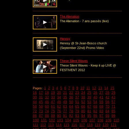
The Alienation
The Alienation - 7 ans passés (live)
Heresy
Heresy @ St-Jean-Bosco church
(September 22nd) Promo Video
These Silent Waves
These Silent Waves - Keep it up LIVE @
FESTIVENT 2012
1
2
3
4
5
6
7
8
9
10
11
12
13
14
15
Pages:
16
17
18
19
20
21
22
23
24
25
26
27
28
29
30
31
32
33
34
35
36
37
38
39
40
41
42
43
44
45
46
47
48
49
50
51
52
53
54
55
56
57
58
59
60
61
62
63
64
65
66
67
68
69
70
71
72
73
74
75
76
77
78
79
80
81
82
83
84
85
86
87
88
89
90
91
92
93
94
95
96
97
98
99
100
101
102
103
104
105
106
107
108
109
110
111
112
113
114
115
116
117
118
119
120
121