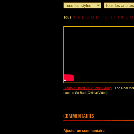
Tous
#
A
B
C
D
E
F
G
H
I
J
K
L
M
Stomp & Union 2112 Label Group
- The Real Mc
Luck Is So Bad (Official Video)
Ajouter un commentaire