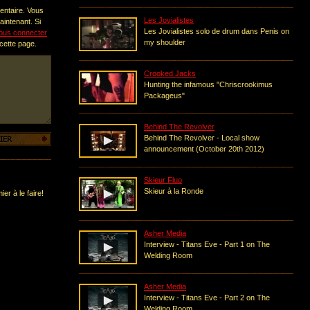
entaire. Vous
Les Jovialistes
intenant. Si
Les Jovialistes solo de drum dans Penis on
ous connecter
my shoulder
 cette page.
Crooked Jacks
Hunting the infamous "Chriscrookimus
Packageus"
Behind The Revolver
Behind The Revolver - Local show
announcement (October 20th 2012)
Skieur Fluo
Skieur à la Ronde
er à le faire!
Asher Media
Interview - Titans Eve - Part 1 on The
Welding Room
Asher Media
Interview - Titans Eve - Part 2 on The
Welding Room