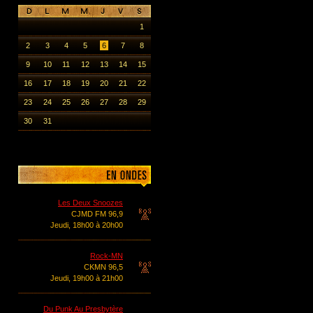
1
2
3
4
5
6
7
8
9
10
11
12
13
14
15
16
17
18
19
20
21
22
23
24
25
26
27
28
29
30
31
Les Deux Snoozes
CJMD FM 96,9
Jeudi, 18h00 à 20h00
Rock-MN
CKMN 96,5
Jeudi, 19h00 à 21h00
Du Punk Au Presbytère