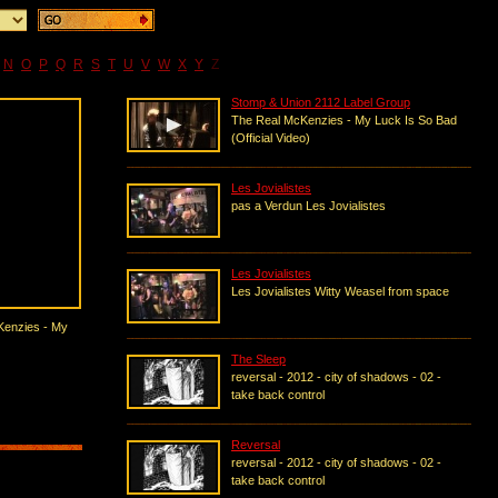
N
O
P
Q
R
S
T
U
V
W
X
Y
Z
Stomp & Union 2112 Label Group
The Real McKenzies - My Luck Is So Bad
(Official Video)
Les Jovialistes
pas a Verdun Les Jovialistes
Les Jovialistes
Les Jovialistes Witty Weasel from space
Kenzies - My
The Sleep
reversal - 2012 - city of shadows - 02 -
take back control
Reversal
reversal - 2012 - city of shadows - 02 -
take back control