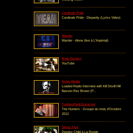
Cardinals Pride
Cardinals Pride - Disparity (Lyrics Video)
Warder
Warder - Alone (live à L'Impérial)
Brain Surgery
YouTube
Asher Media
Loaded Radio Interview with Kill Devill Hill
Bassist Rex Brown (P...
QuebecPunkScene.net
The Hunters - Groupe du mois d'Octobre
2012
Skieur Fluo
Destiny Child à La Ronde