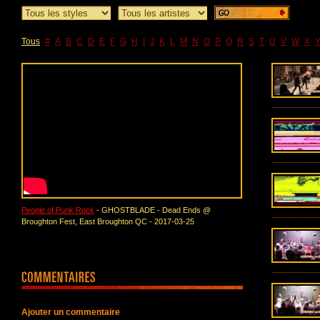
Tous
#
A
B
C
D
E
F
G
H
I
J
K
L
M
N
O
P
Q
R
S
T
U
V
W
X
People of Punk Rock
- GHOSTBLADE - Dead Ends @
Broughton Fest, East Broughton QC - 2017-03-25
Ajouter un commentaire