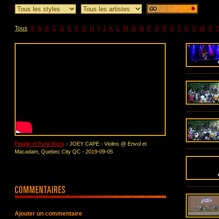
Tous
#
A
B
C
D
E
F
G
H
I
J
K
L
M
N
O
P
Q
R
S
T
U
V
W
X
People of Punk Rock
- JOEY CAPE - Violins @ Envol et
Macadam, Quebec City QC - 2019-09-05
Ajouter un commentaire