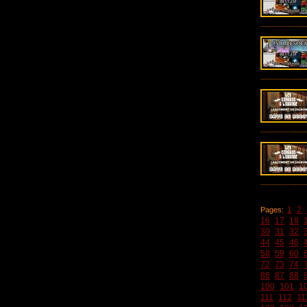
1
2
Pages:
16
17
18
30
31
32
44
45
46
58
59
60
72
73
74
86
87
88
100
101
1
111
112
11