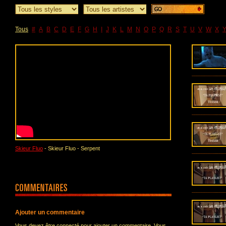
Tous
#
A
B
C
D
E
F
G
H
I
J
K
L
M
N
O
P
Q
R
S
T
U
V
W
X
Skieur Fluo
- Skieur Fluo - Serpent
Ajouter un commentaire
Vous devez être connecté pour ajouter un commentaire. Vous