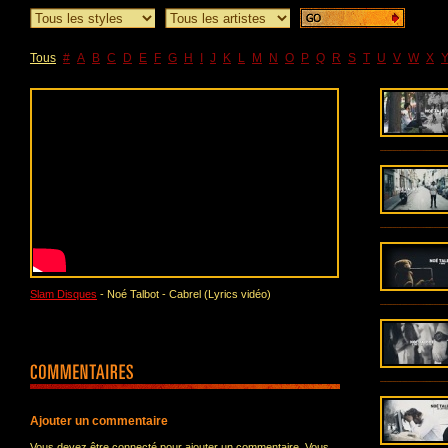
Tous
#
A
B
C
D
E
F
G
H
I
J
K
L
M
N
O
P
Q
R
S
T
U
V
W
X
Slam Disques
- Noé Talbot - Cabrel (Lyrics vidéo)
Ajouter un commentaire
Vous devez être connecté pour ajouter un commentaire. Vous