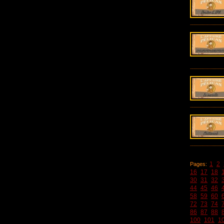
1
2
Pages:
16
17
18
30
31
32
44
45
46
58
59
60
72
73
74
86
87
88
100
101
1