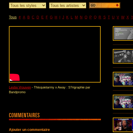
Tous
#
A
B
C
D
E
F
G
H
I
J
K
L
M
N
O
P
Q
R
S
T
U
V
W
X
Lesbo Vrouven
- Thisquietarmy x Away : S?rigraphie par
Bandpromo
Ajouter un commentaire