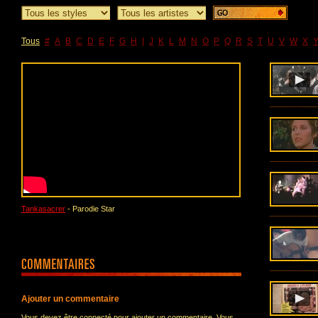
Tous
#
A
B
C
D
E
F
G
H
I
J
K
L
M
N
O
P
Q
R
S
T
U
V
W
X
Tankasacrer
- Parodie Star
Ajouter un commentaire
Vous devez être connecté pour ajouter un commentaire. Vous