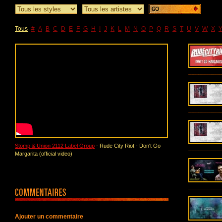
Tous
#
A
B
C
D
E
F
G
H
I
J
K
L
M
N
O
P
Q
R
S
T
U
V
W
X
Stomp & Union 2112 Label Group
- Rude City Riot - Don't Go
Margarita (official video)
Ajouter un commentaire