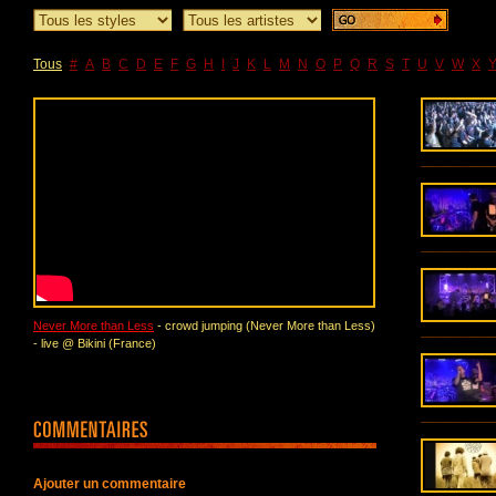
Tous
#
A
B
C
D
E
F
G
H
I
J
K
L
M
N
O
P
Q
R
S
T
U
V
W
X
Never More than Less
- crowd jumping (Never More than Less)
- live @ Bikini (France)
Ajouter un commentaire