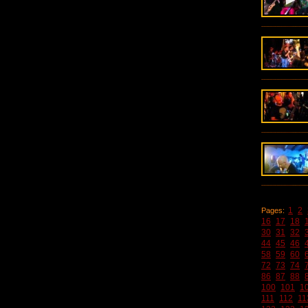
1
2
Pages:
16
17
18
30
31
32
44
45
46
58
59
60
72
73
74
86
87
88
100
101
1
111
112
11