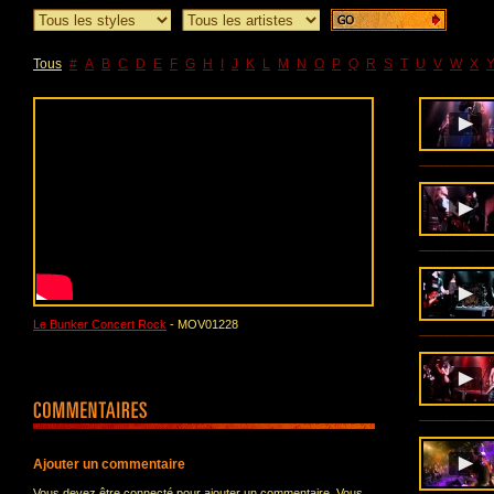
Tous
#
A
B
C
D
E
F
G
H
I
J
K
L
M
N
O
P
Q
R
S
T
U
V
W
X
Le Bunker Concert Rock
- MOV01228
Ajouter un commentaire
Vous devez être connecté pour ajouter un commentaire. Vous