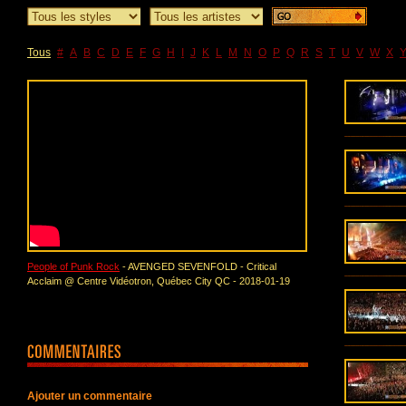
Tous
#
A
B
C
D
E
F
G
H
I
J
K
L
M
N
O
P
Q
R
S
T
U
V
W
X
People of Punk Rock
- AVENGED SEVENFOLD - Critical
Acclaim @ Centre Vidéotron, Québec City QC - 2018-01-19
Ajouter un commentaire