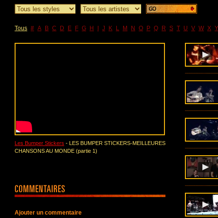
Tous
#
A
B
C
D
E
F
G
H
I
J
K
L
M
N
O
P
Q
R
S
T
U
V
W
X
Les Bumper Stickers
- LES BUMPER STICKERS-MEILLEURES
CHANSONS AU MONDE (partie 1)
Ajouter un commentaire