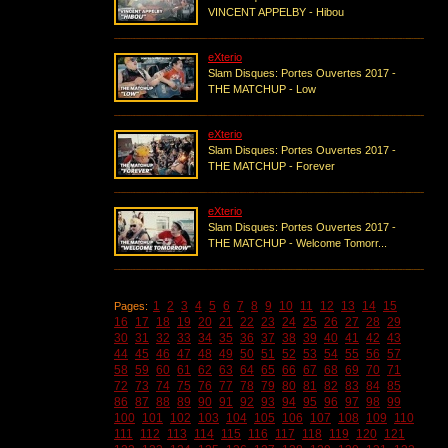
VINCENT APPELBY - Hibou
eXterio
Slam Disques: Portes Ouvertes 2017 -
THE MATCHUP - Low
eXterio
Slam Disques: Portes Ouvertes 2017 -
THE MATCHUP - Forever
eXterio
Slam Disques: Portes Ouvertes 2017 -
THE MATCHUP - Welcome Tomorr...
1
2
3
4
5
6
7
8
9
10
11
12
13
14
15
Pages:
16
17
18
19
20
21
22
23
24
25
26
27
28
29
30
31
32
33
34
35
36
37
38
39
40
41
42
43
44
45
46
47
48
49
50
51
52
53
54
55
56
57
58
59
60
61
62
63
64
65
66
67
68
69
70
71
72
73
74
75
76
77
78
79
80
81
82
83
84
85
86
87
88
89
90
91
92
93
94
95
96
97
98
99
100
101
102
103
104
105
106
107
108
109
110
111
112
113
114
115
116
117
118
119
120
121