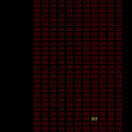
122
123
124
125
126
127
128
129
130
131
132
133
134
135
136
137
138
139
140
141
142
143
144
145
146
147
148
149
150
151
152
153
154
155
156
157
158
159
160
161
162
163
164
165
166
167
168
169
170
171
172
173
174
175
176
177
178
179
180
181
182
183
184
185
186
187
188
189
190
191
192
193
194
195
196
197
198
199
200
201
202
203
204
205
206
207
208
209
210
211
212
213
214
215
216
217
218
219
220
221
222
223
224
225
226
227
228
229
230
231
232
233
234
235
236
237
238
239
240
241
242
243
244
245
246
247
248
249
250
251
252
253
254
255
256
257
258
259
260
261
262
263
264
265
266
267
268
269
270
271
272
273
274
275
276
277
278
279
280
281
282
283
284
285
286
287
288
289
290
291
292
293
294
295
296
297
298
299
300
301
302
303
304
305
306
307
308
309
310
311
312
313
314
315
316
317
318
319
320
321
322
323
324
325
326
327
328
329
330
331
332
333
334
335
336
337
338
339
340
341
342
343
344
345
346
347
348
349
350
351
352
353
354
355
356
357
358
359
360
361
362
363
364
365
366
367
368
369
370
371
372
373
374
375
376
377
378
379
380
381
382
383
384
385
386
387
388
389
390
391
392
393
394
395
396
397
398
399
400
401
402
403
404
405
406
407
408
409
410
411
412
413
414
415
416
417
418
419
420
421
422
423
424
425
426
427
428
429