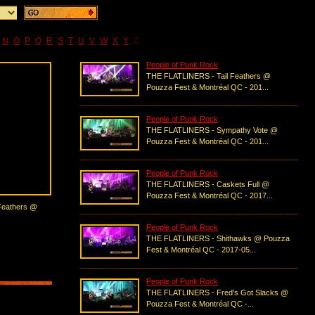
N
O
P
Q
R
S
T
U
V
W
X
Y
Z
People of Punk Rock
THE FLATLINERS - Tail Feathers @
Pouzza Fest & Montréal QC - 201...
People of Punk Rock
THE FLATLINERS - Sympathy Vote @
Pouzza Fest & Montréal QC - 201...
People of Punk Rock
THE FLATLINERS - Caskets Full @
Pouzza Fest & Montréal QC - 2017...
Feathers @
People of Punk Rock
THE FLATLINERS - Shithawks @ Pouzza
Fest & Montréal QC - 2017-05...
People of Punk Rock
THE FLATLINERS - Fred's Got Slacks @
Pouzza Fest & Montréal QC -...