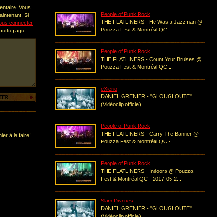
entaire. Vous
People of Punk Rock
intenant. Si
THE FLATLINERS - He Was a Jazzman @
ous connecter
Pouzza Fest & Montréal QC - ...
 cette page.
People of Punk Rock
THE FLATLINERS - Count Your Bruises @
Pouzza Fest & Montréal QC ...
eXterio
DANIEL GRENIER - "GLOUGLOUTE"
(Vidéoclip officiel)
People of Punk Rock
THE FLATLINERS - Carry The Banner @
er à le faire!
Pouzza Fest & Montréal QC - ...
People of Punk Rock
THE FLATLINERS - Indoors @ Pouzza
Fest & Montréal QC - 2017-05-2...
Slam Disques
DANIEL GRENIER - "GLOUGLOUTE"
(Vidéoclip officiel)