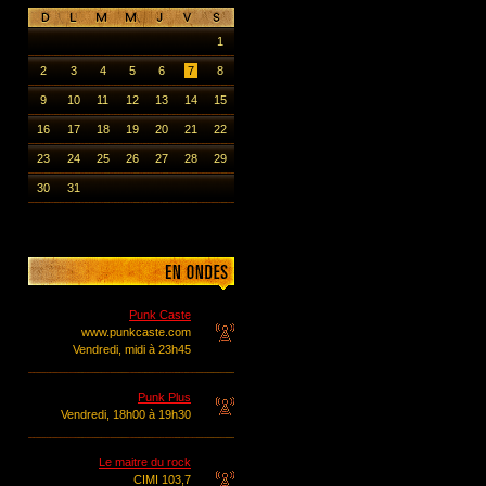
1
2
3
4
5
6
7
8
9
10
11
12
13
14
15
16
17
18
19
20
21
22
23
24
25
26
27
28
29
30
31
Punk Caste
www.punkcaste.com
Vendredi, midi à 23h45
Punk Plus
Vendredi, 18h00 à 19h30
Le maitre du rock
CIMI 103,7