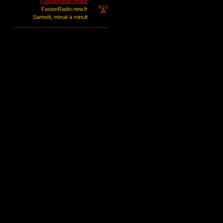
FusioinRadio.new.fr
FusionRadio.new.fr
Samedi, minuit à minuit