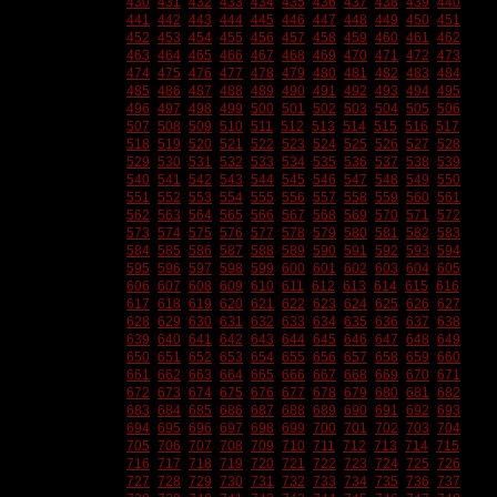
430
431
432
433
434
435
436
437
438
439
440
441
442
443
444
445
446
447
448
449
450
451
452
453
454
455
456
457
458
459
460
461
462
463
464
465
466
467
468
469
470
471
472
473
474
475
476
477
478
479
480
481
482
483
484
485
486
487
488
489
490
491
492
493
494
495
496
497
498
499
500
501
502
503
504
505
506
507
508
509
510
511
512
513
514
515
516
517
518
519
520
521
522
523
524
525
526
527
528
529
530
531
532
533
534
535
536
537
538
539
540
541
542
543
544
545
546
547
548
549
550
551
552
553
554
555
556
557
558
559
560
561
562
563
564
565
566
567
568
569
570
571
572
573
574
575
576
577
578
579
580
581
582
583
584
585
586
587
588
589
590
591
592
593
594
595
596
597
598
599
600
601
602
603
604
605
606
607
608
609
610
611
612
613
614
615
616
617
618
619
620
621
622
623
624
625
626
627
628
629
630
631
632
633
634
635
636
637
638
639
640
641
642
643
644
645
646
647
648
649
650
651
652
653
654
655
656
657
658
659
660
661
662
663
664
665
666
667
668
669
670
671
672
673
674
675
676
677
678
679
680
681
682
683
684
685
686
687
688
689
690
691
692
693
694
695
696
697
698
699
700
701
702
703
704
705
706
707
708
709
710
711
712
713
714
715
716
717
718
719
720
721
722
723
724
725
726
727
728
729
730
731
732
733
734
735
736
737