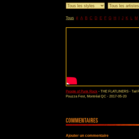
Tous
#
A
B
C
D
E
F
G
H
I
J
K
L
M
People of Punk Rock
- THE FLATLINERS - Tail 
Pouzza Fest, Montréal QC - 2017-05-20
Ajouter un commentaire