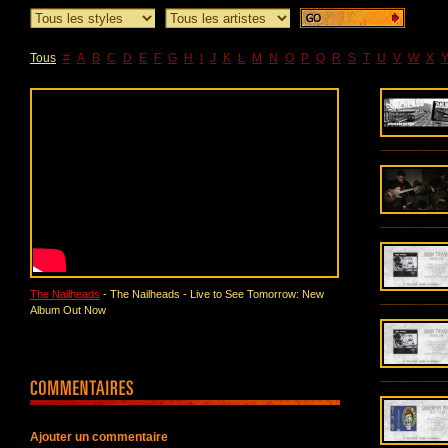
Tous
#
A
B
C
D
E
F
G
H
I
J
K
L
M
N
O
P
Q
R
S
T
U
V
W
X
The Nailheads
- The Nailheads - Live to See Tomorrow: New
Album Out Now
Ajouter un commentaire