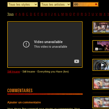
Tous
#
A
B
C
D
E
F
G
H
I
J
K
L
M
N
O
P
Q
R
S
T
U
V
W
X
Still Insane
- Still Insane - Everything you Have (live)
Ajouter un commentaire
Vous devez être connecté pour ajouter un commentaire. Vous