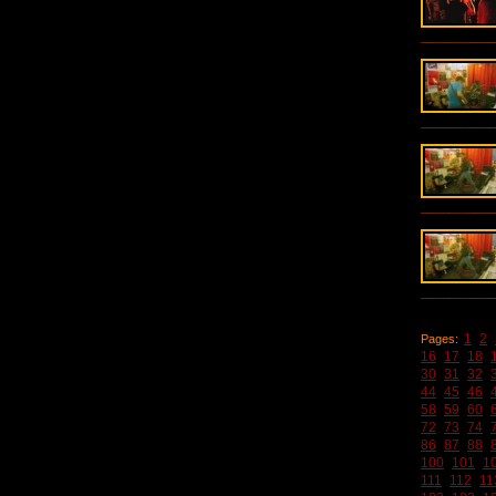
1
2
Pages:
16
17
18
30
31
32
44
45
46
58
59
60
72
73
74
86
87
88
100
101
1
111
112
11