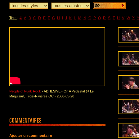
Tous
#
A
B
C
D
E
F
G
H
I
J
K
L
M
N
O
P
Q
R
S
T
U
V
W
X
People of Punk Rock
- ADHESIVE - On A Pedestal @ Le
Maquisart, Trois-Rivières QC - 2000-05-20
Ajouter un commentaire