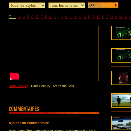
Tous
#
A
B
C
D
E
F
G
H
I
J
K
L
M
N
O
P
Q
R
S
T
U
V
W
X
Dark Century
- Dark Century Torture the Soul
Ajouter un commentaire
Vous devez être connecté pour ajouter un commentaire. Vous