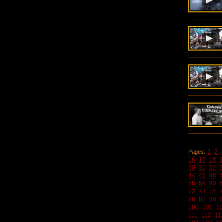
1
2
Pages:
16
17
18
30
31
32
44
45
46
58
59
60
72
73
74
86
87
88
100
101
1
111
112
11