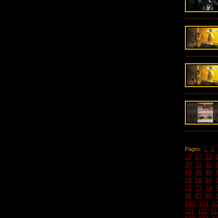
1
2
Pages:
16
17
18
30
31
32
44
45
46
58
59
60
72
73
74
86
87
88
100
101
1
111
112
11