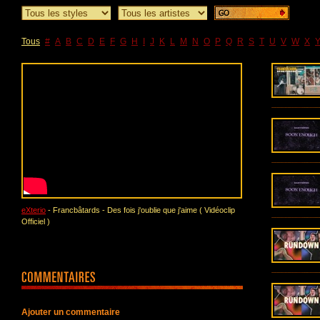
Tous
#
A
B
C
D
E
F
G
H
I
J
K
L
M
N
O
P
Q
R
S
T
U
V
W
X
eXterio
- Francbâtards - Des fois j'oublie que j'aime ( Vidéoclip
Officiel )
Ajouter un commentaire