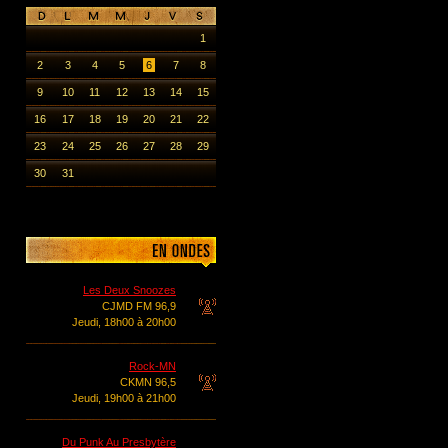
1
2
3
4
5
6
7
8
9
10
11
12
13
14
15
16
17
18
19
20
21
22
23
24
25
26
27
28
29
30
31
Les Deux Snoozes
CJMD FM 96,9
Jeudi, 18h00 à 20h00
Rock-MN
CKMN 96,5
Jeudi, 19h00 à 21h00
Du Punk Au Presbytère