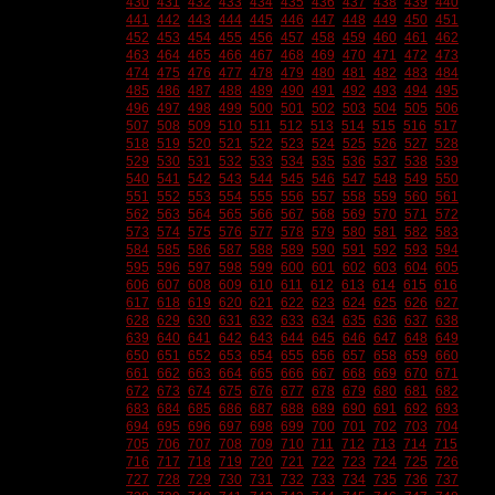
430
431
432
433
434
435
436
437
438
439
440
441
442
443
444
445
446
447
448
449
450
451
452
453
454
455
456
457
458
459
460
461
462
463
464
465
466
467
468
469
470
471
472
473
474
475
476
477
478
479
480
481
482
483
484
485
486
487
488
489
490
491
492
493
494
495
496
497
498
499
500
501
502
503
504
505
506
507
508
509
510
511
512
513
514
515
516
517
518
519
520
521
522
523
524
525
526
527
528
529
530
531
532
533
534
535
536
537
538
539
540
541
542
543
544
545
546
547
548
549
550
551
552
553
554
555
556
557
558
559
560
561
562
563
564
565
566
567
568
569
570
571
572
573
574
575
576
577
578
579
580
581
582
583
584
585
586
587
588
589
590
591
592
593
594
595
596
597
598
599
600
601
602
603
604
605
606
607
608
609
610
611
612
613
614
615
616
617
618
619
620
621
622
623
624
625
626
627
628
629
630
631
632
633
634
635
636
637
638
639
640
641
642
643
644
645
646
647
648
649
650
651
652
653
654
655
656
657
658
659
660
661
662
663
664
665
666
667
668
669
670
671
672
673
674
675
676
677
678
679
680
681
682
683
684
685
686
687
688
689
690
691
692
693
694
695
696
697
698
699
700
701
702
703
704
705
706
707
708
709
710
711
712
713
714
715
716
717
718
719
720
721
722
723
724
725
726
727
728
729
730
731
732
733
734
735
736
737