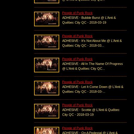
People of Punk Rock
ADHESIVE - Bubble Burst @ L'Anti &
Québec City QC - 2018-03-19
People of Punk Rock
ADHESIVE - It's Not About Me @ L'Anti &
Québec City QC - 2018-03...
People of Punk Rock
ADHESIVE - All In The Name Of Progress
@ L'Anti & Québec City QC...
People of Punk Rock
ADHESIVE - Let It Come Down @ L'Anti &
Québec City QC - 2018-03-...
People of Punk Rock
ADHESIVE - Scottie @ L'Anti & Québec
City QC - 2018-03-19
People of Punk Rock
ADHESIVE - On A Pedestal @ L'Anti &