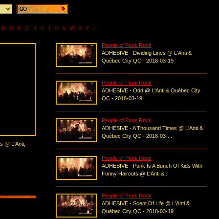
N
O
P
Q
R
S
T
U
V
W
X
Y
Z
People of Punk Rock
ADHESIVE - Dividing Lines @ L'Anti &
Québec City QC - 2018-03-19
People of Punk Rock
ADHESIVE - Odd @ L'Anti & Québec City
QC - 2018-03-19
People of Punk Rock
ADHESIVE - A Thousand Times @ L'Anti &
Québec City QC - 2018-03-...
s @ L'Anti,
People of Punk Rock
ADHESIVE - Punk Is A Bunch Of Kids With
Funny Haircuts @ L'Anti &...
People of Punk Rock
ADHESIVE - Scent Of Life @ L'Anti &
Québec City QC - 2018-03-19