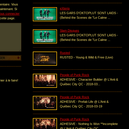
entaire. Vous
eXterio
intenant. Si
LES GARS D'OKTOPLUT SONT LAIDS -
ous connecter
(Behind the Scenes de "Le Calme ...
 cette page.
Slam Disques
LES GARS D'OKTOPLUT SONT LAIDS -
(Behind the Scenes de "Le Calme ...
Rusted
RUSTED - Young & Wild & Free (Live)
People of Punk Rock
ADHESIVE - Character Builder @ L'Anti &
er à le faire!
Québec City QC - 2018-03...
People of Punk Rock
ADHESIVE - Prefab Life @ L'Anti &
Québec City QC - 2018-03-19
People of Punk Rock
ADHESIVE - Nothing Is Won **incomplete
@ L'Anti & Québec City QC...