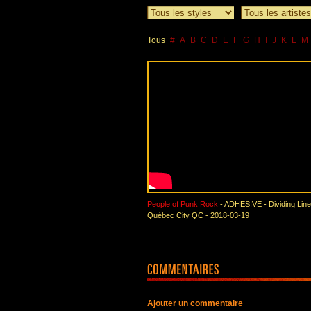
Tous
#
A
B
C
D
E
F
G
H
I
J
K
L
M
People of Punk Rock
- ADHESIVE - Dividing Line
Québec City QC - 2018-03-19
Ajouter un commentaire