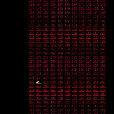
122
123
124
125
126
127
128
129
130
131
132
133
134
135
136
137
138
139
140
141
142
143
144
145
146
147
148
149
150
151
152
153
154
155
156
157
158
159
160
161
162
163
164
165
166
167
168
169
170
171
172
173
174
175
176
177
178
179
180
181
182
183
184
185
186
187
188
189
190
191
192
193
194
195
196
197
198
199
200
201
202
203
204
205
206
207
208
209
210
211
212
213
214
215
216
217
218
219
220
221
222
223
224
225
226
227
228
229
230
231
232
233
234
235
236
237
238
239
240
241
242
243
244
245
246
247
248
249
250
251
252
253
254
255
256
257
258
259
260
261
262
263
264
265
266
267
268
269
270
271
272
273
274
275
276
277
278
279
280
281
282
283
284
285
286
287
288
289
290
291
292
293
294
295
296
297
298
299
300
301
302
303
304
305
306
307
308
309
310
311
312
313
314
315
316
317
318
319
320
321
322
323
324
325
326
327
328
329
330
331
332
333
334
335
336
337
338
339
340
341
342
343
344
345
346
347
348
349
350
351
352
353
354
355
356
357
358
359
360
361
362
363
364
365
366
367
368
369
370
371
372
373
374
375
376
377
378
379
380
381
382
383
384
385
386
387
388
389
390
391
392
393
394
395
396
397
398
399
400
401
402
403
404
405
406
407
408
409
410
411
412
413
414
415
416
417
418
419
420
421
422
423
424
425
426
427
428
429