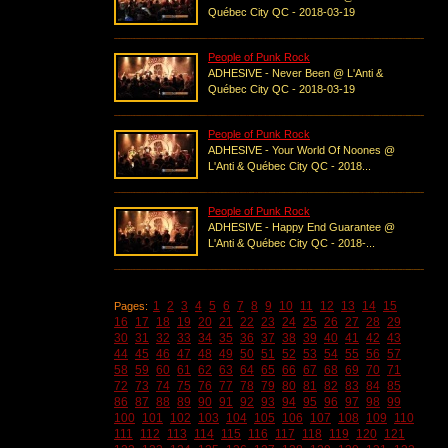
Québec City QC - 2018-03-19
People of Punk Rock
ADHESIVE - Never Been @ L'Anti &
Québec City QC - 2018-03-19
People of Punk Rock
ADHESIVE - Your World Of Noones @
L'Anti & Québec City QC - 2018...
People of Punk Rock
ADHESIVE - Happy End Guarantee @
L'Anti & Québec City QC - 2018-...
1
2
3
4
5
6
7
8
9
10
11
12
13
14
15
Pages:
16
17
18
19
20
21
22
23
24
25
26
27
28
29
30
31
32
33
34
35
36
37
38
39
40
41
42
43
44
45
46
47
48
49
50
51
52
53
54
55
56
57
58
59
60
61
62
63
64
65
66
67
68
69
70
71
72
73
74
75
76
77
78
79
80
81
82
83
84
85
86
87
88
89
90
91
92
93
94
95
96
97
98
99
100
101
102
103
104
105
106
107
108
109
110
111
112
113
114
115
116
117
118
119
120
121