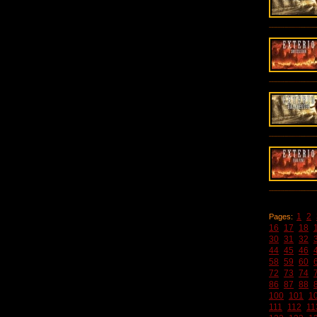
1
2
Pages:
16
17
18
30
31
32
44
45
46
58
59
60
72
73
74
86
87
88
100
101
1
111
112
11