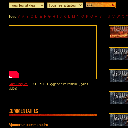
Tous
#
A
B
C
D
E
F
G
H
I
J
K
L
M
N
O
P
Q
R
S
T
U
V
W
X
Slam Disques
- EXTERIO - Oxygène électronique (Lyrics
vidéo)
Ajouter un commentaire