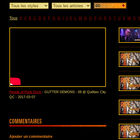
Tous
#
A
B
C
D
E
F
G
H
I
J
K
L
M
N
O
P
Q
R
S
T
U
V
W
X
People of Punk Rock
- GUTTER DEMONS - 09 @ Québec City
QC - 2017-03-07
Ajouter un commentaire