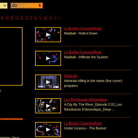
N
O
P
Q
R
S
T
U
V
W
X
Y
Z
Le Bunker Concert Rock
Madball - Hold it Down
Le Bunker Concert Rock
Madball - Infiltrate the System
Admirals
Admirals-killing in the name (live cover)
jonquiere
n
Les Résiduents d'Amerdique
A City By The River_Episode 2.02_Les
Résiduents D'Amerdique_Deep ...
Le Bunker Concert Rock
Under Licence - The Bunker
entaire. Vous