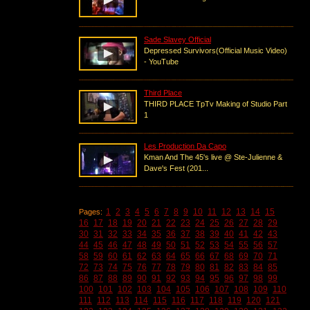
Sade Slavey Official
Depressed Survivors(Official Music Video)
- YouTube
Third Place
THIRD PLACE TpTv Making of Studio Part
1
Les Production Da Capo
Kman And The 45's live @ Ste-Julienne &
Dave's Fest (201...
1
2
3
4
5
6
7
8
9
10
11
12
13
14
15
Pages:
16
17
18
19
20
21
22
23
24
25
26
27
28
29
30
31
32
33
34
35
36
37
38
39
40
41
42
43
44
45
46
47
48
49
50
51
52
53
54
55
56
57
58
59
60
61
62
63
64
65
66
67
68
69
70
71
72
73
74
75
76
77
78
79
80
81
82
83
84
85
86
87
88
89
90
91
92
93
94
95
96
97
98
99
100
101
102
103
104
105
106
107
108
109
110
111
112
113
114
115
116
117
118
119
120
121