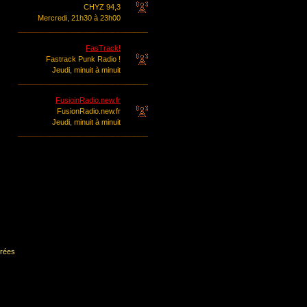
CHYZ 94,3
Mercredi, 21h30 à 23h00
FasTrack!
Fastrack Punk Radio !
Jeudi, minuit à minuit
FusioinRadio.new.fr
FusionRadio.new.fr
Jeudi, minuit à minuit
rées