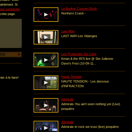
intenant. Si
Le Bunker Concert Rock
ous connecter
Northern Crash -
 cette page.
Last Way
LAST WAY-Les Vidanges
Les Production Da Capo
Kman & the 45'S live @ Ste-Julienne
Dave's Fest (10-09-11...
Haute Tension
er à le faire!
HAUTE TENSION - Les dessous
d'INFRACTION
Admirals
Admirals-You ain't seen nothing yet (Live)
jonquière
Admirals
Admirals-in rock we trust (live) jonquière