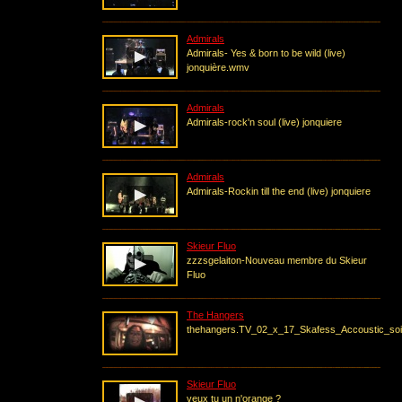
Admirals
Admirals- Yes & born to be wild (live)
jonquière.wmv
Admirals
Admirals-rock'n soul (live) jonquiere
Admirals
Admirals-Rockin till the end (live) jonquiere
Skieur Fluo
zzzsgelaiton-Nouveau membre du Skieur
Fluo
The Hangers
thehangers.TV_02_x_17_Skafess_Accoustic_soi
Skieur Fluo
veux tu un n'orange ?