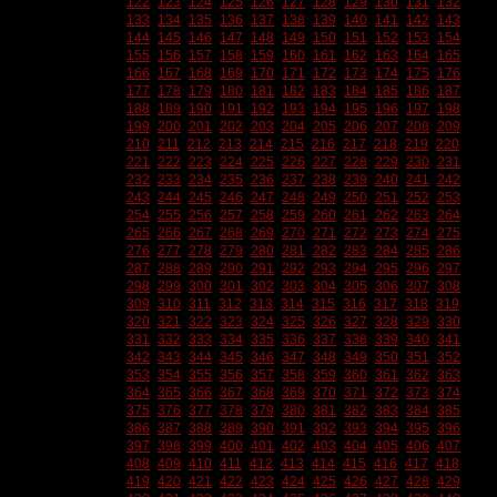
122
123
124
125
126
127
128
129
130
131
132
133
134
135
136
137
138
139
140
141
142
143
144
145
146
147
148
149
150
151
152
153
154
155
156
157
158
159
160
161
162
163
164
165
166
167
168
169
170
171
172
173
174
175
176
177
178
179
180
181
182
183
184
185
186
187
188
189
190
191
192
193
194
195
196
197
198
199
200
201
202
203
204
205
206
207
208
209
210
211
212
213
214
215
216
217
218
219
220
221
222
223
224
225
226
227
228
229
230
231
232
233
234
235
236
237
238
239
240
241
242
243
244
245
246
247
248
249
250
251
252
253
254
255
256
257
258
259
260
261
262
263
264
265
266
267
268
269
270
271
272
273
274
275
276
277
278
279
280
281
282
283
284
285
286
287
288
289
290
291
292
293
294
295
296
297
298
299
300
301
302
303
304
305
306
307
308
309
310
311
312
313
314
315
316
317
318
319
320
321
322
323
324
325
326
327
328
329
330
331
332
333
334
335
336
337
338
339
340
341
342
343
344
345
346
347
348
349
350
351
352
353
354
355
356
357
358
359
360
361
362
363
364
365
366
367
368
369
370
371
372
373
374
375
376
377
378
379
380
381
382
383
384
385
386
387
388
389
390
391
392
393
394
395
396
397
398
399
400
401
402
403
404
405
406
407
408
409
410
411
412
413
414
415
416
417
418
419
420
421
422
423
424
425
426
427
428
429