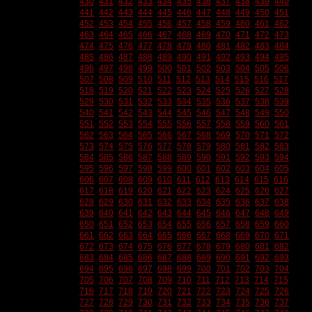
430
431
432
433
434
435
436
437
438
439
440
441
442
443
444
445
446
447
448
449
450
451
452
453
454
455
456
457
458
459
460
461
462
463
464
465
466
467
468
469
470
471
472
473
474
475
476
477
478
479
480
481
482
483
484
485
486
487
488
489
490
491
492
493
494
495
496
497
498
499
500
501
502
503
504
505
506
507
508
509
510
511
512
513
514
515
516
517
518
519
520
521
522
523
524
525
526
527
528
529
530
531
532
533
534
535
536
537
538
539
540
541
542
543
544
545
546
547
548
549
550
551
552
553
554
555
556
557
558
559
560
561
562
563
564
565
566
567
568
569
570
571
572
573
574
575
576
577
578
579
580
581
582
583
584
585
586
587
588
589
590
591
592
593
594
595
596
597
598
599
600
601
602
603
604
605
606
607
608
609
610
611
612
613
614
615
616
617
618
619
620
621
622
623
624
625
626
627
628
629
630
631
632
633
634
635
636
637
638
639
640
641
642
643
644
645
646
647
648
649
650
651
652
653
654
655
656
657
658
659
660
661
662
663
664
665
666
667
668
669
670
671
672
673
674
675
676
677
678
679
680
681
682
683
684
685
686
687
688
689
690
691
692
693
694
695
696
697
698
699
700
701
702
703
704
705
706
707
708
709
710
711
712
713
714
715
716
717
718
719
720
721
722
723
724
725
726
727
728
729
730
731
732
733
734
735
736
737