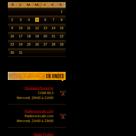
1
2
3
4
5
6
7
8
9
10
11
12
13
14
15
16
17
18
19
20
21
22
23
24
25
26
27
28
29
30
31
OkupationNocturne
CISM 89,3
Mercredi, 20h00 à 21h00
Radiorockcafe.com
Radiorockcafe.com
Mercredi, 21h00 à 23h00
Noise Project