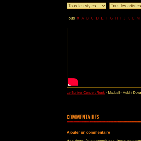
Tous
#
A
B
C
D
E
F
G
H
I
J
K
L
M
Le Bunker Concert Rock
- Madball - Hold it Dow
Ajouter un commentaire
Vous devez être connecté pour ajouter un comm