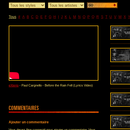
Tous
#
A
B
C
D
E
F
G
H
I
J
K
L
M
N
O
P
Q
R
S
T
U
V
W
X
eXterio
- Paul Cargnello - Before the Rain Fell (Lyrics Video)
Ajouter un commentaire
Vous devez être connecté pour ajouter un commentaire. Vous