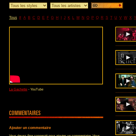
Tous
#
A
B
C
D
E
F
G
H
I
J
K
L
M
N
O
P
Q
R
S
T
U
V
W
X
La Gachette
- YouTube
Ajouter un commentaire
Vous devez être connecté pour ajouter un commentaire. Vous