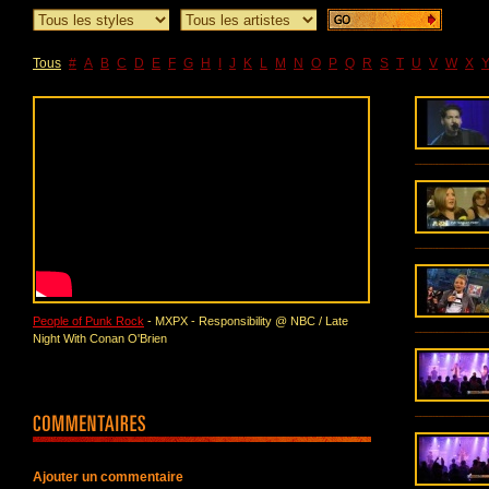
Tous
#
A
B
C
D
E
F
G
H
I
J
K
L
M
N
O
P
Q
R
S
T
U
V
W
X
People of Punk Rock
- MXPX - Responsibility @ NBC / Late
Night With Conan O'Brien
Ajouter un commentaire