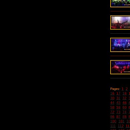
1
2
Pages:
16
17
18
30
31
32
44
45
46
58
59
60
72
73
74
86
87
88
100
101
1
111
112
11