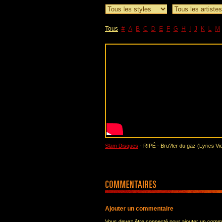
Tous
#
A
B
C
D
E
F
G
H
I
J
K
L
M
Slam Disques
- RIPÉ - Bru?ler du gaz (Lyrics Vi
Ajouter un commentaire
Vous devez être connecté pour ajouter un comm