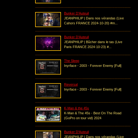
Bunker D'Auteuil
JEANPHILIP | Dans nos vérandas (Live
Cahors FRANCE 2024-10-20) #m...
Bunker D'Auteuil
JEANPHILIP | Bûcher dans le tas (Live
Paris FRANCE 2024-10-23) #...
The Sleep
Inyrface - 2003 - Forever Enemy [Full]
Reversal
Inyrface - 2003 - Forever Enemy [Full]
K-Man & the 45s
K-Man & The 45s - Best On The Road
(GoPro on tour vid) 2024
Bunker D'Auteuil
JEANPHILIP | Dans nos vérandas (Live