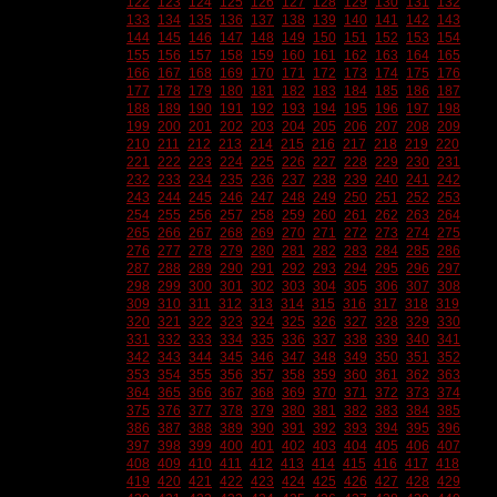
122
123
124
125
126
127
128
129
130
131
132
133
134
135
136
137
138
139
140
141
142
143
144
145
146
147
148
149
150
151
152
153
154
155
156
157
158
159
160
161
162
163
164
165
166
167
168
169
170
171
172
173
174
175
176
177
178
179
180
181
182
183
184
185
186
187
188
189
190
191
192
193
194
195
196
197
198
199
200
201
202
203
204
205
206
207
208
209
210
211
212
213
214
215
216
217
218
219
220
221
222
223
224
225
226
227
228
229
230
231
232
233
234
235
236
237
238
239
240
241
242
243
244
245
246
247
248
249
250
251
252
253
254
255
256
257
258
259
260
261
262
263
264
265
266
267
268
269
270
271
272
273
274
275
276
277
278
279
280
281
282
283
284
285
286
287
288
289
290
291
292
293
294
295
296
297
298
299
300
301
302
303
304
305
306
307
308
309
310
311
312
313
314
315
316
317
318
319
320
321
322
323
324
325
326
327
328
329
330
331
332
333
334
335
336
337
338
339
340
341
342
343
344
345
346
347
348
349
350
351
352
353
354
355
356
357
358
359
360
361
362
363
364
365
366
367
368
369
370
371
372
373
374
375
376
377
378
379
380
381
382
383
384
385
386
387
388
389
390
391
392
393
394
395
396
397
398
399
400
401
402
403
404
405
406
407
408
409
410
411
412
413
414
415
416
417
418
419
420
421
422
423
424
425
426
427
428
429