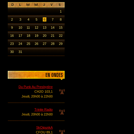
1
2
3
4
5
6
7
8
9
10
11
12
13
14
15
16
17
18
19
20
21
22
23
24
25
26
27
28
29
30
31
Du Punk Au Presbytère
CH2O 103,1
Jeudi, 20h00 à 22h00
Trinite Radio
Jeudi, 20h00 à 22h00
SkOipunkA
CFOU 89,1