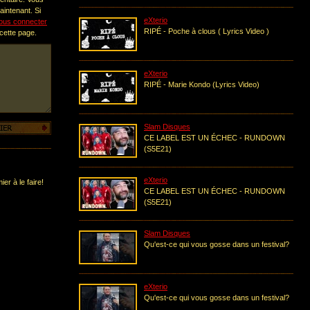
intenant. Si
eXterio
ous connecter
RIPÉ - Poche à clous ( Lyrics Video )
 cette page.
eXterio
RIPÉ - Marie Kondo (Lyrics Video)
Slam Disques
CE LABEL EST UN ÉCHEC - RUNDOWN
(S5E21)
eXterio
er à le faire!
CE LABEL EST UN ÉCHEC - RUNDOWN
(S5E21)
Slam Disques
Qu'est-ce qui vous gosse dans un festival?
eXterio
Qu'est-ce qui vous gosse dans un festival?