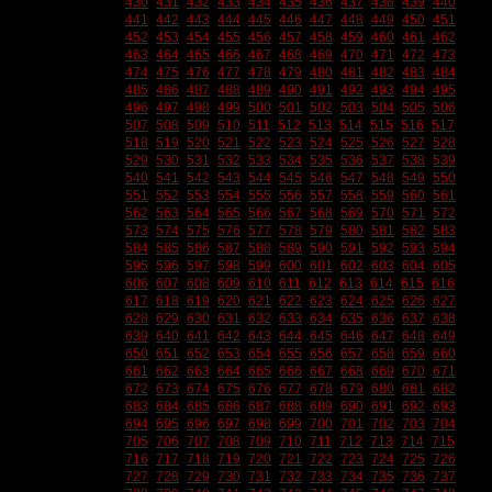
430
431
432
433
434
435
436
437
438
439
440
441
442
443
444
445
446
447
448
449
450
451
452
453
454
455
456
457
458
459
460
461
462
463
464
465
466
467
468
469
470
471
472
473
474
475
476
477
478
479
480
481
482
483
484
485
486
487
488
489
490
491
492
493
494
495
496
497
498
499
500
501
502
503
504
505
506
507
508
509
510
511
512
513
514
515
516
517
518
519
520
521
522
523
524
525
526
527
528
529
530
531
532
533
534
535
536
537
538
539
540
541
542
543
544
545
546
547
548
549
550
551
552
553
554
555
556
557
558
559
560
561
562
563
564
565
566
567
568
569
570
571
572
573
574
575
576
577
578
579
580
581
582
583
584
585
586
587
588
589
590
591
592
593
594
595
596
597
598
599
600
601
602
603
604
605
606
607
608
609
610
611
612
613
614
615
616
617
618
619
620
621
622
623
624
625
626
627
628
629
630
631
632
633
634
635
636
637
638
639
640
641
642
643
644
645
646
647
648
649
650
651
652
653
654
655
656
657
658
659
660
661
662
663
664
665
666
667
668
669
670
671
672
673
674
675
676
677
678
679
680
681
682
683
684
685
686
687
688
689
690
691
692
693
694
695
696
697
698
699
700
701
702
703
704
705
706
707
708
709
710
711
712
713
714
715
716
717
718
719
720
721
722
723
724
725
726
727
728
729
730
731
732
733
734
735
736
737