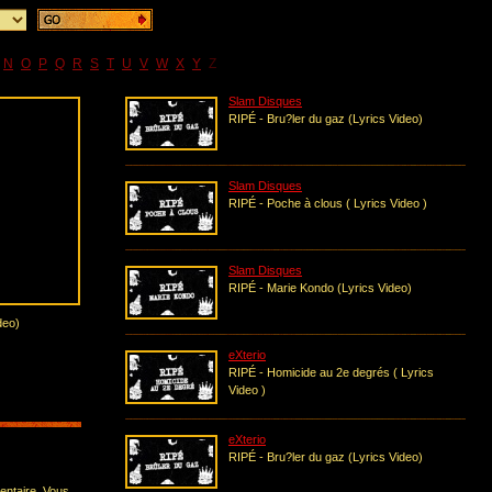
N
O
P
Q
R
S
T
U
V
W
X
Y
Z
Slam Disques
RIPÉ - Bru?ler du gaz (Lyrics Video)
Slam Disques
RIPÉ - Poche à clous ( Lyrics Video )
Slam Disques
RIPÉ - Marie Kondo (Lyrics Video)
deo)
eXterio
RIPÉ - Homicide au 2e degrés ( Lyrics
Video )
eXterio
RIPÉ - Bru?ler du gaz (Lyrics Video)
entaire. Vous