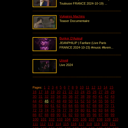
Toulouse FRANCE 2024-10-19) ...
Vulgaires Machins
Teaser Documentaire
Bunker D'Auteuil
JEANPHILIP | Fanfare (Live Paris
FRANCE 2024-10-23) #music #livem...
Unveil
Live 2024
1
2
3
4
5
6
7
8
9
10
11
12
13
14
15
Pages:
16
17
18
19
20
21
22
23
24
25
26
27
28
29
30
31
32
33
34
35
36
37
38
39
40
41
42
43
44
45
46
47
48
49
50
51
52
53
54
55
56
57
58
59
60
61
62
63
64
65
66
67
68
69
70
71
72
73
74
75
76
77
78
79
80
81
82
83
84
85
86
87
88
89
90
91
92
93
94
95
96
97
98
99
100
101
102
103
104
105
106
107
108
109
110
111
112
113
114
115
116
117
118
119
120
121