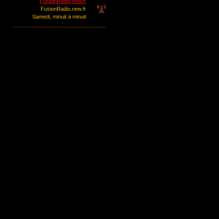
FusioinRadio.new.fr
FusionRadio.new.fr
Samedi, minuit à minuit