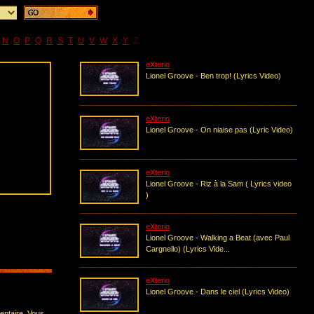
N
O
P
Q
R
S
T
U
V
W
X
Y
Z
eXterio
Lionel Groove - Ben trop! (Lyrics Video)
eXterio
Lionel Groove - On niaise pas (Lyric Video)
eXterio
Lionel Groove - Riz à la Sam ( Lyrics video
)
)
eXterio
Lionel Groove - Walking a Beat (avec Paul
Cargnello) (Lyrics Vide...
eXterio
Lionel Groove - Dans le ciel (Lyrics Video)
entaire. Vous