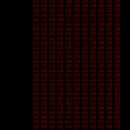
122
123
124
125
126
127
128
129
130
131
132
133
134
135
136
137
138
139
140
141
142
143
144
145
146
147
148
149
150
151
152
153
154
155
156
157
158
159
160
161
162
163
164
165
166
167
168
169
170
171
172
173
174
175
176
177
178
179
180
181
182
183
184
185
186
187
188
189
190
191
192
193
194
195
196
197
198
199
200
201
202
203
204
205
206
207
208
209
210
211
212
213
214
215
216
217
218
219
220
221
222
223
224
225
226
227
228
229
230
231
232
233
234
235
236
237
238
239
240
241
242
243
244
245
246
247
248
249
250
251
252
253
254
255
256
257
258
259
260
261
262
263
264
265
266
267
268
269
270
271
272
273
274
275
276
277
278
279
280
281
282
283
284
285
286
287
288
289
290
291
292
293
294
295
296
297
298
299
300
301
302
303
304
305
306
307
308
309
310
311
312
313
314
315
316
317
318
319
320
321
322
323
324
325
326
327
328
329
330
331
332
333
334
335
336
337
338
339
340
341
342
343
344
345
346
347
348
349
350
351
352
353
354
355
356
357
358
359
360
361
362
363
364
365
366
367
368
369
370
371
372
373
374
375
376
377
378
379
380
381
382
383
384
385
386
387
388
389
390
391
392
393
394
395
396
397
398
399
400
401
402
403
404
405
406
407
408
409
410
411
412
413
414
415
416
417
418
419
420
421
422
423
424
425
426
427
428
429