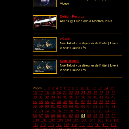
Video)
Delirium Recordz
Atliens @ Club Soda & Montreal 2023
eXterio
Noé Talbot - Le déjeuner de l'hôtel ( Live à
la salle Claude Lév...
Slam Disques
Noé Talbot - Le déjeuner de l'hôtel ( Live à
la salle Claude Lév...
1
2
3
4
5
6
7
8
9
10
11
12
13
14
15
Pages:
16
17
18
19
20
21
22
23
24
25
26
27
28
29
30
31
32
33
34
35
36
37
38
39
40
41
42
43
44
45
46
47
48
49
50
51
52
53
54
55
56
57
58
59
60
61
62
63
64
65
66
67
68
69
70
71
72
73
74
75
76
77
78
79
80
81
82
83
84
85
86
87
88
89
90
91
92
93
94
95
96
97
98
99
100
101
102
103
104
105
106
107
108
109
110
111
112
113
114
115
116
117
118
119
120
121