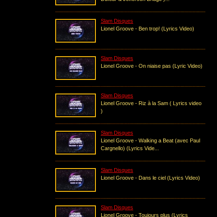
Slam Disques
Lionel Groove - Ben trop! (Lyrics Video)
Slam Disques
Lionel Groove - On niaise pas (Lyric Video)
Slam Disques
Lionel Groove - Riz à la Sam ( Lyrics video
)
Slam Disques
Lionel Groove - Walking a Beat (avec Paul
Cargnello) (Lyrics Vide...
Slam Disques
Lionel Groove - Dans le ciel (Lyrics Video)
Slam Disques
Lionel Groove - Toujours plus (Lyrics