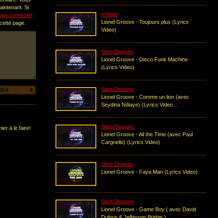
intenant. Si
eXterio
ous connecter
Lionel Groove - Toujours plus (Lyrics
 cette page.
Video)
Slam Disques
Lionel Groove - Disco Funk Machine
(Lyrics Video)
Slam Disques
Lionel Groove - Comme un lion (avec
Seydina Ndiaye) (Lyrics Video...
Slam Disques
er à le faire!
Lionel Groove - All the Time (avec Paul
Cargnello) (Lyrics Video)
Slam Disques
Lionel Groove - Faya Man (Lyrics Video)
Slam Disques
Lionel Groove - Game Boy ( avec David
Dufour & Jefferson Bridge )...