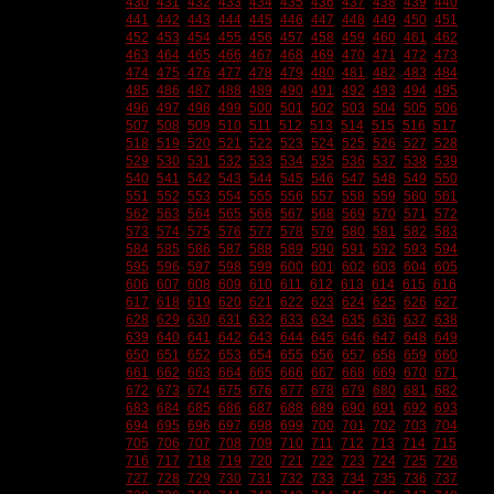
430
431
432
433
434
435
436
437
438
439
440
441
442
443
444
445
446
447
448
449
450
451
452
453
454
455
456
457
458
459
460
461
462
463
464
465
466
467
468
469
470
471
472
473
474
475
476
477
478
479
480
481
482
483
484
485
486
487
488
489
490
491
492
493
494
495
496
497
498
499
500
501
502
503
504
505
506
507
508
509
510
511
512
513
514
515
516
517
518
519
520
521
522
523
524
525
526
527
528
529
530
531
532
533
534
535
536
537
538
539
540
541
542
543
544
545
546
547
548
549
550
551
552
553
554
555
556
557
558
559
560
561
562
563
564
565
566
567
568
569
570
571
572
573
574
575
576
577
578
579
580
581
582
583
584
585
586
587
588
589
590
591
592
593
594
595
596
597
598
599
600
601
602
603
604
605
606
607
608
609
610
611
612
613
614
615
616
617
618
619
620
621
622
623
624
625
626
627
628
629
630
631
632
633
634
635
636
637
638
639
640
641
642
643
644
645
646
647
648
649
650
651
652
653
654
655
656
657
658
659
660
661
662
663
664
665
666
667
668
669
670
671
672
673
674
675
676
677
678
679
680
681
682
683
684
685
686
687
688
689
690
691
692
693
694
695
696
697
698
699
700
701
702
703
704
705
706
707
708
709
710
711
712
713
714
715
716
717
718
719
720
721
722
723
724
725
726
727
728
729
730
731
732
733
734
735
736
737