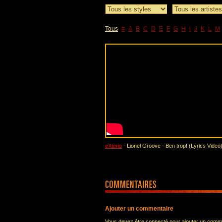
Tous
#
A
B
C
D
E
F
G
H
I
J
K
L
M
eXterio
- Lionel Groove - Ben trop! (Lyrics Video
Ajouter un commentaire
Vous devez être connecté pour ajouter un comm