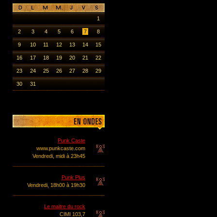
1
2
3
4
5
6
7
8
9
10
11
12
13
14
15
16
17
18
19
20
21
22
23
24
25
26
27
28
29
30
31
Punk Caste
www.punkcaste.com
Vendredi, midi à 23h45
Punk Plus
Vendredi, 18h00 à 19h30
Le maitre du rock
CIMI 103,7