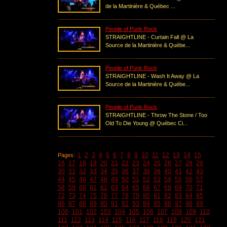
de la Martinière & Québec ...
People of Punk Rock
STRAIGHTLINE - Curtain Fall @ La
Source de la Martinière & Québe...
People of Punk Rock
STRAIGHTLINE - Wash It Away @ La
Source de la Martinière & Québe...
People of Punk Rock
STRAIGHTLINE - Throw The Stone / Too
Old To Die Young @ Québec Ci...
1
2
3
4
5
6
7
8
9
10
11
12
13
14
15
Pages:
16
17
18
19
20
21
22
23
24
25
26
27
28
29
30
31
32
33
34
35
36
37
38
39
40
41
42
43
44
45
46
47
48
49
50
51
52
53
54
55
56
57
58
59
60
61
62
63
64
65
66
67
68
69
70
71
72
73
74
75
76
77
78
79
80
81
82
83
84
85
86
87
88
89
90
91
92
93
94
95
96
97
98
99
100
101
102
103
104
105
106
107
108
109
110
111
112
113
114
115
116
117
118
119
120
121