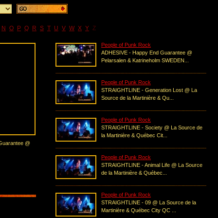
N
O
P
Q
R
S
T
U
V
W
X
Y
Z
People of Punk Rock
ADHESIVE - Happy End Guarantee @
Pelarsalen & Katrineholm SWEDEN...
People of Punk Rock
STRAIGHTLINE - Generation Lost @ La
Source de la Martinière & Qu...
People of Punk Rock
STRAIGHTLINE - Society @ La Source de
la Martinière & Québec Cit...
Guarantee @
People of Punk Rock
STRAIGHTLINE - Animal Life @ La Source
de la Martinière & Québec...
People of Punk Rock
STRAIGHTLINE - 09 @ La Source de la
Martinière & Québec City QC ...