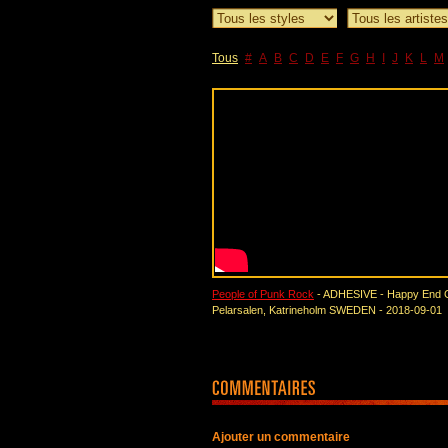
Tous
#
A
B
C
D
E
F
G
H
I
J
K
L
M
People of Punk Rock
- ADHESIVE - Happy End 
Pelarsalen, Katrineholm SWEDEN - 2018-09-01
Ajouter un commentaire