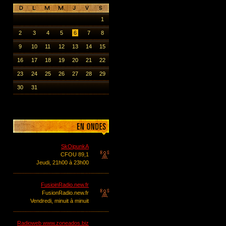
1
2
3
4
5
6
7
8
9
10
11
12
13
14
15
16
17
18
19
20
21
22
23
24
25
26
27
28
29
30
31
SkOipunkA
CFOU 89,1
Jeudi, 21h00 à 23h00
FusioinRadio.new.fr
FusionRadio.new.fr
Vendredi, minuit à minuit
Radioweb www.zoneados.biz