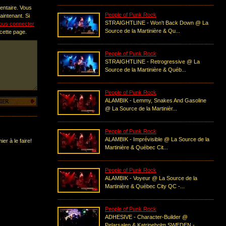
entaire. Vous
People of Punk Rock
intenant. Si
STRAIGHTLINE - Won't Back Down @ La
ous connecter
Source de la Martinière & Qu...
 cette page.
People of Punk Rock
STRAIGHTLINE - Retrogressive @ La
Source de la Martinière & Québ...
People of Punk Rock
ALAMBIK - Lemmy, Snakes And Gasoline
@ La Source de la Martinièr...
People of Punk Rock
ALAMBIK - Imprévisible @ La Source de la
er à le faire!
Martinière & Québec Cit...
People of Punk Rock
ALAMBIK - Voyeur @ La Source de la
Martinière & Québec City QC -...
People of Punk Rock
ADHESIVE - Character-Builder @
Pelarsalen & Katrineholm SWEDEN -...