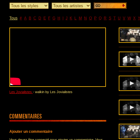
Tous
#
A
B
C
D
E
F
G
H
I
J
K
L
M
N
O
P
Q
R
S
T
U
V
W
X
Les Jovialistes
- walkin by Les Jovialistes
Ajouter un commentaire
Vous devez être connecté pour ajouter un commentaire. Vous