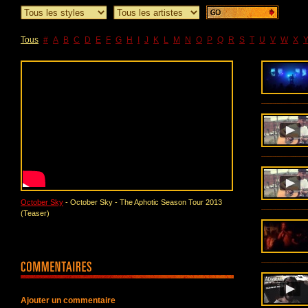
Tous
#
A
B
C
D
E
F
G
H
I
J
K
L
M
N
O
P
Q
R
S
T
U
V
W
X
October Sky
- October Sky - The Aphotic Season Tour 2013
(Teaser)
Ajouter un commentaire