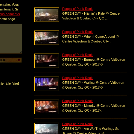
entaire. Vous
People of Punk Rock
intenant. Si
GREEN DAY - Hitchin' a Ride @ Centre
ous connecter
Vidéotron & Québec City QC ...
 cette page.
People of Punk Rock
GREEN DAY - When I Come Around @
Centre Vidéotron & Québec City ...
People of Punk Rock
GREEN DAY - Burnout @ Centre Vidéotron
& Québec City QC - 2017-0...
People of Punk Rock
GREEN DAY - Waiting @ Centre Vidéotron
er à le faire!
& Québec City QC - 2017-0...
People of Punk Rock
GREEN DAY - Minority @ Centre Vidéotron
& Québec City QC - 2017-...
People of Punk Rock
GREEN DAY - Are We The Waiting / St.
Jimmy @ Centre Vidéotron & ...