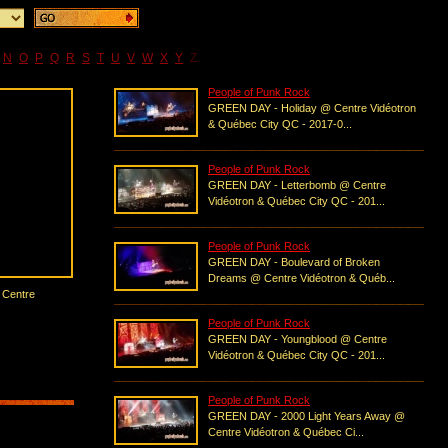
N
O
P
Q
R
S
T
U
V
W
X
Y
Z
People of Punk Rock
GREEN DAY - Holiday @ Centre Vidéotron
& Québec City QC - 2017-0...
People of Punk Rock
GREEN DAY - Letterbomb @ Centre
Vidéotron & Québec City QC - 201...
People of Punk Rock
GREEN DAY - Boulevard of Broken
Dreams @ Centre Vidéotron & Québ...
 Centre
People of Punk Rock
GREEN DAY - Youngblood @ Centre
Vidéotron & Québec City QC - 201...
People of Punk Rock
GREEN DAY - 2000 Light Years Away @
Centre Vidéotron & Québec Ci...