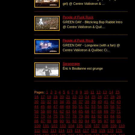
girl) @ Centre Vidéotron & ...
People of Punk Rock
GREEN DAY - Blitzkrieg Bop Rabbit Intro
@ Centre Vidéotron & Qué...
People of Punk Rock
GREEN DAY - Longview (with a fan) @
Centre Vidéotron & Québec Ci...
Saranerape
Éric k Boulianne est grunge
1
2
3
4
5
6
7
8
9
10
11
12
13
14
15
Pages:
16
17
18
19
20
21
22
23
24
25
26
27
28
29
30
31
32
33
34
35
36
37
38
39
40
41
42
43
44
45
46
47
48
49
50
51
52
53
54
55
56
57
58
59
60
61
62
63
64
65
66
67
68
69
70
71
72
73
74
75
76
77
78
79
80
81
82
83
84
85
86
87
88
89
90
91
92
93
94
95
96
97
98
99
100
101
102
103
104
105
106
107
108
109
110
111
112
113
114
115
116
117
118
119
120
121