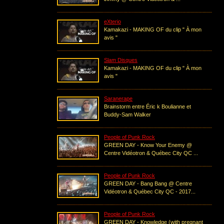
eXterio
Kamakazi - MAKING OF du clip " À mon
avis "
Slam Disques
Kamakazi - MAKING OF du clip " À mon
avis "
Saranerape
Brainstorm entre Éric k Boulianne et
Buddy-Sam Walker
People of Punk Rock
GREEN DAY - Know Your Enemy @
Centre Vidéotron & Québec City QC ...
People of Punk Rock
GREEN DAY - Bang Bang @ Centre
Vidéotron & Québec City QC - 2017...
People of Punk Rock
GREEN DAY - Knowledge (with pregnant