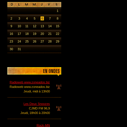
1
2
3
4
5
6
7
8
9
10
11
12
13
14
15
16
17
18
19
20
21
22
23
24
25
26
27
28
29
30
31
Radioweb www.zoneados.biz
Radioweb www.zoneados.biz
Jeudi, midi à 13h00
Les Deux Snoozes
CJMD FM 96,9
Jeudi, 18h00 à 20h00
Rock-MN