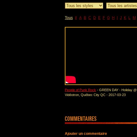
Tous
#
A
B
C
D
E
F
G
H
I
J
K
L
M
People of Punk Rock
- GREEN DAY - Holiday @
Vidéotron, Québec City QC - 2017-03-23
Ajouter un commentaire