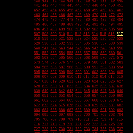
430
431
432
433
434
435
436
437
438
439
440
441
442
443
444
445
446
447
448
449
450
451
452
453
454
455
456
457
458
459
460
461
462
463
464
465
466
467
468
469
470
471
472
473
474
475
476
477
478
479
480
481
482
483
484
485
486
487
488
489
490
491
492
493
494
495
496
497
498
499
500
501
502
503
504
505
506
507
508
509
510
511
512
513
514
515
516
517
518
519
520
521
522
523
524
525
526
527
528
529
530
531
532
533
534
535
536
537
538
539
540
541
542
543
544
545
546
547
548
549
550
551
552
553
554
555
556
557
558
559
560
561
562
563
564
565
566
567
568
569
570
571
572
573
574
575
576
577
578
579
580
581
582
583
584
585
586
587
588
589
590
591
592
593
594
595
596
597
598
599
600
601
602
603
604
605
606
607
608
609
610
611
612
613
614
615
616
617
618
619
620
621
622
623
624
625
626
627
628
629
630
631
632
633
634
635
636
637
638
639
640
641
642
643
644
645
646
647
648
649
650
651
652
653
654
655
656
657
658
659
660
661
662
663
664
665
666
667
668
669
670
671
672
673
674
675
676
677
678
679
680
681
682
683
684
685
686
687
688
689
690
691
692
693
694
695
696
697
698
699
700
701
702
703
704
705
706
707
708
709
710
711
712
713
714
715
716
717
718
719
720
721
722
723
724
725
726
727
728
729
730
731
732
733
734
735
736
737